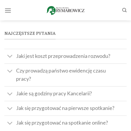
Skip
to
content
NAJCZĘSTSZE PYTANIA
Jaki jest koszt przeprowadzenia rozwodu?
Czy prowadzą państwo ewidencję czasu
pracy?
Jakie są godziny pracy Kancelarii?
Jak się przygotować na pierwsze spotkanie?
Jak się przygotować na spotkanie online?