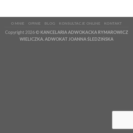
O MNIE
OPINIE
BLOG
KONSULTACJE ONLINE
KONTAKT
Copyright 2026 ©
KANCELARIA ADWOKACKA RYMAROWICZ
WIELICZKA. ADWOKAT JOANNA ŚLEDZIŃSKA