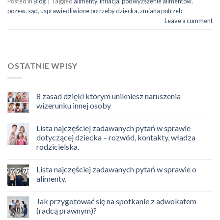
Posted in
Blog
|
Tagged
alimenty
,
inflacja
,
podwyższenie alimentów
,
pozew
,
sąd
,
usprawiedliwione potrzeby dziecka
,
zmiana potrzeb
Leave a comment
OSTATNIE WPISY
8 zasad dzięki którym unikniesz naruszenia
wizerunku innej osoby
Lista najczęściej zadawanych pytań w sprawie
dotyczącej dziecka – rozwód, kontakty, władza
rodzicielska.
Lista najczęściej zadawanych pytań w sprawie o
alimenty.
Jak przygotować się na spotkanie z adwokatem
(radcą prawnym)?