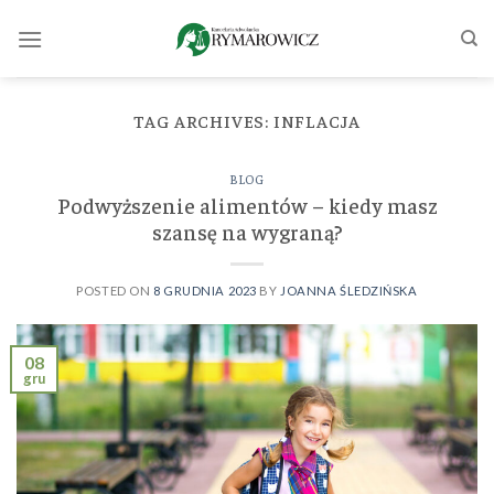
Skip
to
content
TAG ARCHIVES:
INFLACJA
BLOG
Podwyższenie alimentów – kiedy masz
szansę na wygraną?
POSTED ON
8 GRUDNIA 2023
BY
JOANNA ŚLEDZIŃSKA
08
gru