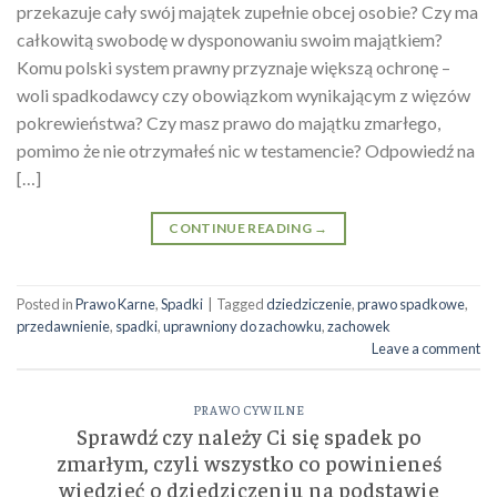
przekazuje cały swój majątek zupełnie obcej osobie? Czy ma
całkowitą swobodę w dysponowaniu swoim majątkiem?
Komu polski system prawny przyznaje większą ochronę –
woli spadkodawcy czy obowiązkom wynikającym z więzów
pokrewieństwa? Czy masz prawo do majątku zmarłego,
pomimo że nie otrzymałeś nic w testamencie? Odpowiedź na
[…]
CONTINUE READING
→
Posted in
Prawo Karne
,
Spadki
|
Tagged
dziedziczenie
,
prawo spadkowe
,
przedawnienie
,
spadki
,
uprawniony do zachowku
,
zachowek
Leave a comment
PRAWO CYWILNE
Sprawdź czy należy Ci się spadek po
zmarłym, czyli wszystko co powinieneś
wiedzieć o dziedziczeniu na podstawie