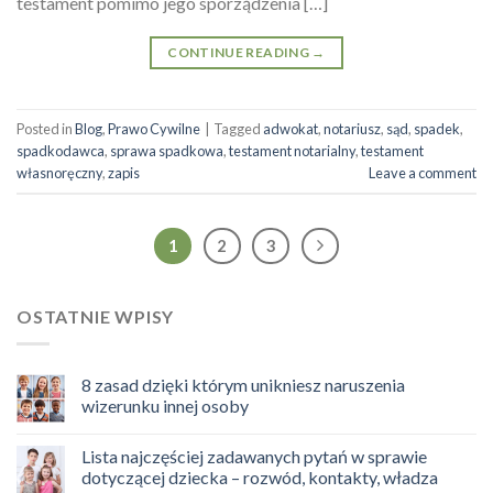
testament pomimo jego sporządzenia […]
CONTINUE READING
→
Posted in
Blog
,
Prawo Cywilne
|
Tagged
adwokat
,
notariusz
,
sąd
,
spadek
,
spadkodawca
,
sprawa spadkowa
,
testament notarialny
,
testament
własnoręczny
,
zapis
Leave a comment
1
2
3
OSTATNIE WPISY
8 zasad dzięki którym unikniesz naruszenia
wizerunku innej osoby
Lista najczęściej zadawanych pytań w sprawie
dotyczącej dziecka – rozwód, kontakty, władza