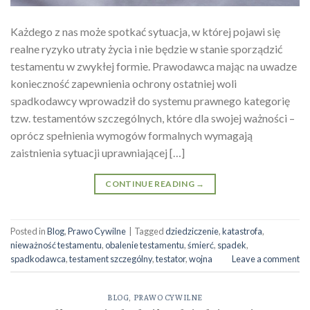
Każdego z nas może spotkać sytuacja, w której pojawi się
realne ryzyko utraty życia i nie będzie w stanie sporządzić
testamentu w zwykłej formie. Prawodawca mając na uwadze
konieczność zapewnienia ochrony ostatniej woli
spadkodawcy wprowadził do systemu prawnego kategorię
tzw. testamentów szczególnych, które dla swojej ważności –
oprócz spełnienia wymogów formalnych wymagają
zaistnienia sytuacji uprawniającej […]
CONTINUE READING
→
Posted in
Blog
,
Prawo Cywilne
|
Tagged
dziedziczenie
,
katastrofa
,
nieważność testamentu
,
obalenie testamentu
,
śmierć
,
spadek
,
spadkodawca
,
testament szczególny
,
testator
,
wojna
Leave a comment
BLOG
,
PRAWO CYWILNE