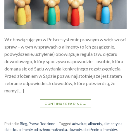
W obowiązującym w Polsce systemie prawnym w większości
spraw – w tym w sprawach o alimenty (o ich zasądzenie,
podwyższenie, uchylenie) obowiązuje reguła tzw. ciężaru
dowodowego, który spoczywa na powodzie – osobie, która
domaga się od Sądu wydania konkretnego rozstrzygnięcia.
Przed złożeniem w Sądzie pozwu najistotniejsze jest zatem
zebranie odpowiednich dowodów, które potwierdzą, że
mamy […]
CONTINUE READING
→
Posted in
Blog
,
Prawo Rodzinne
|
Tagged
adwokat
,
alimenty
,
alimenty na
dziecko
,
alimenty od byłego małżonka
,
dowody
,
obniżenie alimentów
,