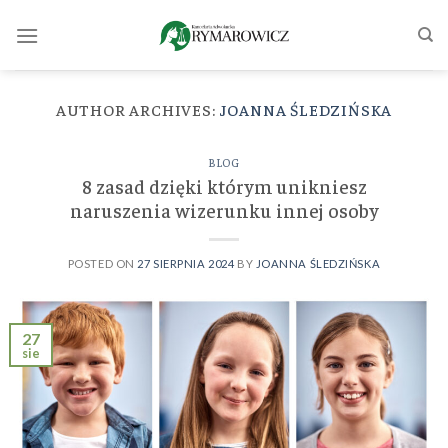
Skip
to
content
AUTHOR ARCHIVES:
JOANNA ŚLEDZIŃSKA
BLOG
8 zasad dzięki którym unikniesz
naruszenia wizerunku innej osoby
POSTED ON
27 SIERPNIA 2024
BY
JOANNA ŚLEDZIŃSKA
27
sie