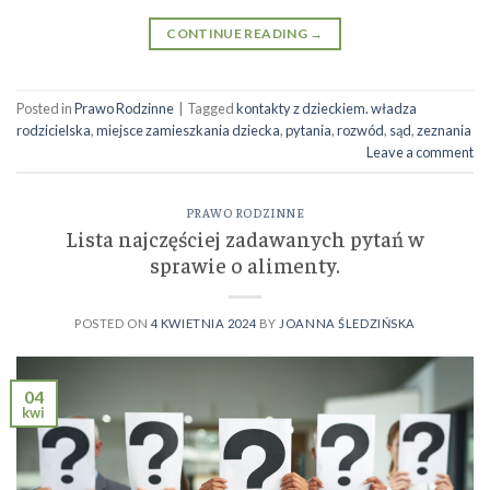
CONTINUE READING
→
Posted in
Prawo Rodzinne
|
Tagged
kontakty z dzieckiem. władza
rodzicielska
,
miejsce zamieszkania dziecka
,
pytania
,
rozwód
,
sąd
,
zeznania
Leave a comment
PRAWO RODZINNE
Lista najczęściej zadawanych pytań w
sprawie o alimenty.
POSTED ON
4 KWIETNIA 2024
BY
JOANNA ŚLEDZIŃSKA
04
kwi