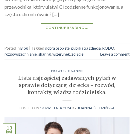
przewodnika, który ułatwi Ci codzienne funkcjonowanie, a
często uchroni również […]
CONTINUE READING
→
Posted in
Blog
|
Tagged
dobra osobiste
,
publikacja zdjęcia
,
RODO
,
rozpowszechnianie
,
sharing
,
wizerunek
,
zdjęcie
Leave a comment
PRAWO RODZINNE
Lista najczęściej zadawanych pytań w
sprawie dotyczącej dziecka – rozwód,
kontakty, władza rodzicielska.
POSTED ON
13 KWIETNIA 2024
BY
JOANNA ŚLEDZIŃSKA
13
kwi