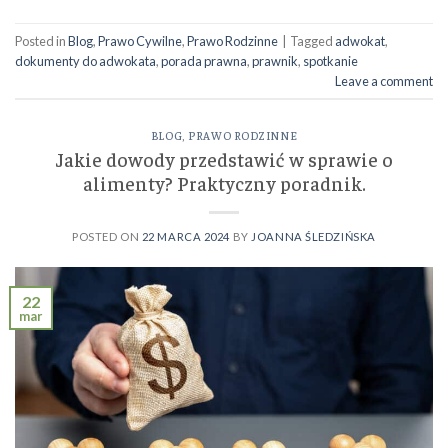
Posted in
Blog
,
Prawo Cywilne
,
Prawo Rodzinne
|
Tagged
adwokat
,
dokumenty do adwokata
,
porada prawna
,
prawnik
,
spotkanie
Leave a comment
BLOG
,
PRAWO RODZINNE
Jakie dowody przedstawić w sprawie o
alimenty? Praktyczny poradnik.
POSTED ON
22 MARCA 2024
BY
JOANNA ŚLEDZIŃSKA
22
mar