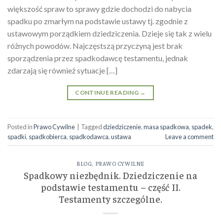
większość spraw to sprawy gdzie dochodzi do nabycia
spadku po zmarłym na podstawie ustawy tj. zgodnie z
ustawowym porządkiem dziedziczenia. Dzieje się tak z wielu
różnych powodów. Najczęstszą przyczyną jest brak
sporządzenia przez spadkodawcę testamentu, jednak
zdarzają się również sytuacje […]
CONTINUE READING
→
Posted in
Prawo Cywilne
|
Tagged
dziedziczenie
,
masa spadkowa
,
spadek
,
spadki
,
spadkobierca
,
spadkodawca
,
ustawa
Leave a comment
BLOG
,
PRAWO CYWILNE
Spadkowy niezbędnik. Dziedziczenie na
podstawie testamentu – część II.
Testamenty szczególne.