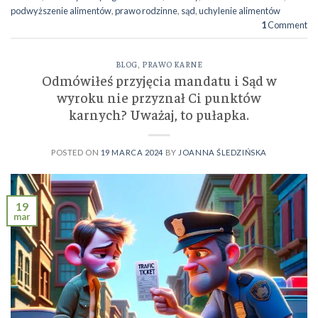
podwyższenie alimentów
,
prawo rodzinne
,
sąd
,
uchylenie alimentów
1
Comment
BLOG
,
PRAWO KARNE
Odmówiłeś przyjęcia mandatu i Sąd w
wyroku nie przyznał Ci punktów
karnych? Uważaj, to pułapka.
POSTED ON
19 MARCA 2024
BY
JOANNA ŚLEDZIŃSKA
19
mar