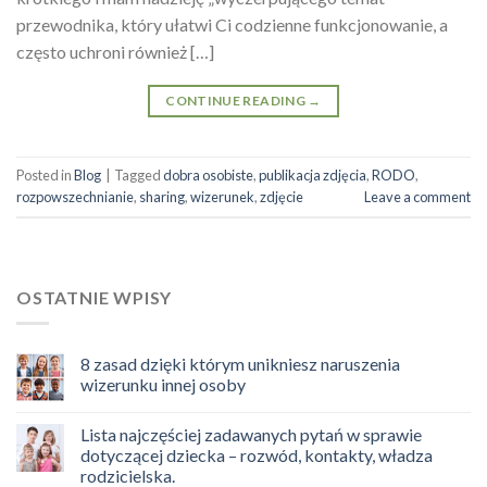
przewodnika, który ułatwi Ci codzienne funkcjonowanie, a
często uchroni również […]
CONTINUE READING
→
Posted in
Blog
|
Tagged
dobra osobiste
,
publikacja zdjęcia
,
RODO
,
rozpowszechnianie
,
sharing
,
wizerunek
,
zdjęcie
Leave a comment
OSTATNIE WPISY
8 zasad dzięki którym unikniesz naruszenia
wizerunku innej osoby
Lista najczęściej zadawanych pytań w sprawie
dotyczącej dziecka – rozwód, kontakty, władza
rodzicielska.