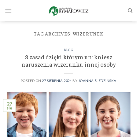
Skip
to
content
TAG ARCHIVES:
WIZERUNEK
BLOG
8 zasad dzięki którym unikniesz
naruszenia wizerunku innej osoby
POSTED ON
27 SIERPNIA 2024
BY
JOANNA ŚLEDZIŃSKA
27
sie