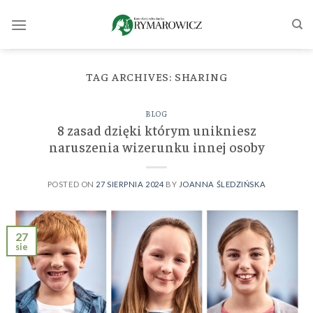
Skip
to
content
TAG ARCHIVES:
SHARING
BLOG
8 zasad dzięki którym unikniesz
naruszenia wizerunku innej osoby
POSTED ON
27 SIERPNIA 2024
BY
JOANNA ŚLEDZIŃSKA
27
sie