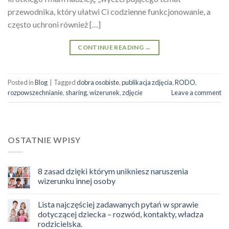
przewodnika, który ułatwi Ci codzienne funkcjonowanie, a
często uchroni również […]
CONTINUE READING
→
Posted in
Blog
|
Tagged
dobra osobiste
,
publikacja zdjęcia
,
RODO
,
rozpowszechnianie
,
sharing
,
wizerunek
,
zdjęcie
Leave a comment
OSTATNIE WPISY
8 zasad dzięki którym unikniesz naruszenia
wizerunku innej osoby
Lista najczęściej zadawanych pytań w sprawie
dotyczącej dziecka – rozwód, kontakty, władza
rodzicielska.