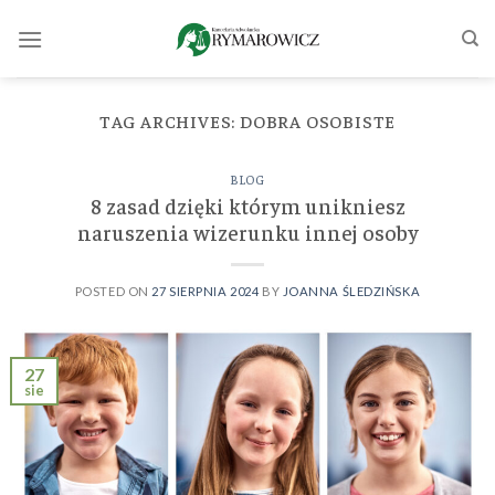
Skip
to
content
TAG ARCHIVES:
DOBRA OSOBISTE
BLOG
8 zasad dzięki którym unikniesz
naruszenia wizerunku innej osoby
POSTED ON
27 SIERPNIA 2024
BY
JOANNA ŚLEDZIŃSKA
27
sie