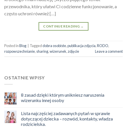
przewodnika, który ułatwi Ci codzienne funkcjonowanie, a
często uchroni również […]
CONTINUE READING
→
Posted in
Blog
|
Tagged
dobra osobiste
,
publikacja zdjęcia
,
RODO
,
rozpowszechnianie
,
sharing
,
wizerunek
,
zdjęcie
Leave a comment
OSTATNIE WPISY
8 zasad dzięki którym unikniesz naruszenia
wizerunku innej osoby
Lista najczęściej zadawanych pytań w sprawie
dotyczącej dziecka – rozwód, kontakty, władza
rodzicielska.