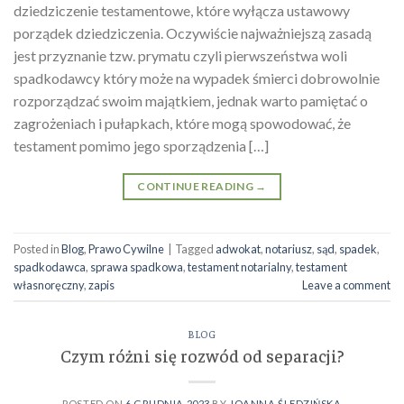
dziedziczenie testamentowe, które wyłącza ustawowy
porządek dziedziczenia. Oczywiście najważniejszą zasadą
jest przyznanie tzw. prymatu czyli pierwszeństwa woli
spadkodawcy który może na wypadek śmierci dobrowolnie
rozporządzać swoim majątkiem, jednak warto pamiętać o
zagrożeniach i pułapkach, które mogą spowodować, że
testament pomimo jego sporządzenia […]
CONTINUE READING
→
Posted in
Blog
,
Prawo Cywilne
|
Tagged
adwokat
,
notariusz
,
sąd
,
spadek
,
spadkodawca
,
sprawa spadkowa
,
testament notarialny
,
testament
własnoręczny
,
zapis
Leave a comment
BLOG
Czym różni się rozwód od separacji?
POSTED ON
6 GRUDNIA 2023
BY
JOANNA ŚLEDZIŃSKA