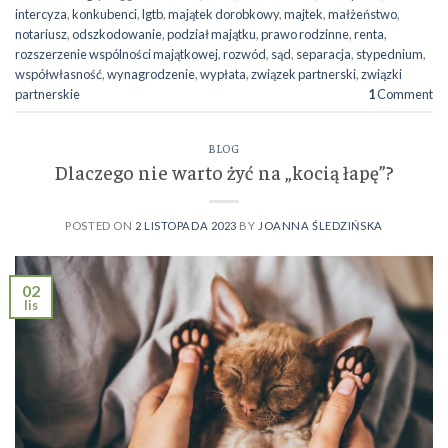
intercyza
,
konkubenci
,
lgtb
,
majątek dorobkowy
,
majtek
,
małżeństwo
,
notariusz
,
odszkodowanie
,
podział majątku
,
prawo rodzinne
,
renta
,
rozszerzenie wspólności majątkowej
,
rozwód
,
sąd
,
separacja
,
stypednium
,
współwłasność
,
wynagrodzenie
,
wypłata
,
związek partnerski
,
związki
partnerskie
1
Comment
BLOG
Dlaczego nie warto żyć na „kocią łapę”?
POSTED ON
2 LISTOPADA 2023
BY
JOANNA ŚLEDZIŃSKA
02
lis