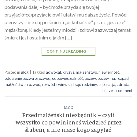
podawania dalej – być może przyda się twojej
przyjaciółce/przyjacielowi i ułatwi mu dalsze życie. Powód
pierwszy – nie daj po śmierci „oskubać się” przez „jeszcze”
męża/żonę. Kiedy jesteśmy młodzi i zdrowi zazwyczaj temat
śmierci jest ostatnim o jakim […]
CONTINUE READING
→
Posted in
Blog
|
Tagged
adwokat
,
kryzys
,
małżeństwo
,
niewierność
,
oddalenie pozwu o rozwód
,
odpowiedzialność
,
pozew
,
pozew ma
,
rozpad
małżeństwa
,
rozwód
,
rozwód z winy
,
sąd
,
sąd rodzinny
,
separacja
,
zdrada
Leave a comment
BLOG
Przedmałżeński niezbędnik – czyli
wszystko co powinieneś wiedzieć przez
ślubem, a nie masz kogo zapytać.