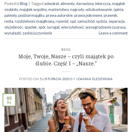
Posted in
Blog
|
Tagged
adwokat
,
alimenty
,
darowizna
,
intercyza
,
majątek
osobisty
,
majątek wspólny
,
małżeństwo
,
nagrody
,
odszkodowanie
,
opinia
,
patenty
,
podział majątku
,
prawa autorskie
,
prawa pokrewne
,
prawnik
,
renta
,
rozdzielność majątkową
,
rozwód
,
sąd
,
samochód
,
sędzia
,
separacja
,
służebność
,
spadek
,
spór
,
surogat
,
wierzytelność
,
wynagrodzenie za pracę
,
wynalazki
,
zadośćuczynienie
Leave a comment
BLOG
Moje, Twoje, Nasze – czyli majątek po
ślubie. Część I – „Nasze.”
POSTED ON
5 LISTOPADA 2023
BY
JOANNA ŚLEDZIŃSKA
05
lis