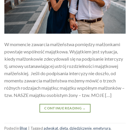
W momencie zawarcia małżeństwa pomiędzy małżonkami
powstaje wspólność majątkowa. Wyjątkiem jest sytuacja,
kiedy małżonkowie zdecydowali się na podpisanie intercyzy
tj. umowy ustanawiającej ustrój rozdzielności majątkowej
małżeńskiej. Jeśli do podpisania intercyzy nie doszło, od
momentu zawarcia małżeństwa możemy mówić o trzech
różnych rodzajach majątku; majątku wspólnym małżonków –
tzw. NASZE majątku osobistym żony – tzw. MOJE […]
CONTINUE READING
→
Posted in
Blog
|
Tagged
adwokat
,
dieta
,
dziedziczenie
,
emetyrura
,