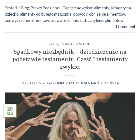
Posted in
Blog
,
Prawo Rodzinne
|
Tagged
adwokat
,
alimenty
,
alimenty na
dziecko
,
alimenty od byłego małżonka
,
dowody
,
obniżenie alimentów
,
podwyższenie alimentów
,
prawo rodzinne
,
sąd
,
uchylenie alimentów
1
Comment
BLOG
,
PRAWO CYWILNE
Spadkowy niezbędnik – dziedziczenie na
podstawie testamentu. Część I testamenty
zwykłe.
POSTED ON
28 GRUDNIA 2023
BY
JOANNA ŚLEDZIŃSKA
28
gru