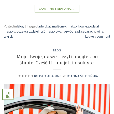
CONTINUE READING
→
Posted in
Blog
|
Tagged
adwokat
,
małżonek
,
małżonkowie
,
podział
majątku
,
pozew
,
rozdzielność majątkową
,
rozwód
,
sąd
,
separacja
,
wina
,
wyrok
Leave a comment
BLOG
Moje, twoje, nasze – czyli majątek po
ślubie. Część II – majątki osobiste.
POSTED ON
10 LISTOPADA 2023
BY
JOANNA ŚLEDZIŃSKA
10
lis