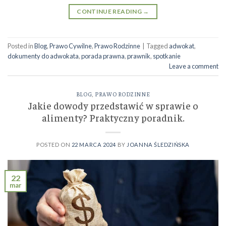
CONTINUE READING
→
Posted in
Blog
,
Prawo Cywilne
,
Prawo Rodzinne
|
Tagged
adwokat
,
dokumenty do adwokata
,
porada prawna
,
prawnik
,
spotkanie
Leave a comment
BLOG
,
PRAWO RODZINNE
Jakie dowody przedstawić w sprawie o
alimenty? Praktyczny poradnik.
POSTED ON
22 MARCA 2024
BY
JOANNA ŚLEDZIŃSKA
22
mar