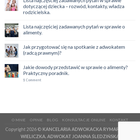
Lista najczęściej zadawanych pytań w sprawie
dotyczącej dziecka – rozwód, kontakty, władza
rodzicielska.
Lista najczęściej zadawanych pytań w sprawie o
alimenty.
Jak przygotować się na spotkanie z adwokatem
(radcą prawnym)?
Jakie dowody przedstawić w sprawie o alimenty?
Praktyczny poradnik.
1
Comment
O MNIE
OPINIE
BLOG
KONSULTACJE ONLINE
KONTAKT
Copyright 2026 ©
KANCELARIA ADWOKACKA RYMAROWICZ
WIELICZKA. ADWOKAT JOANNA ŚLEDZIŃSKA