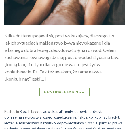
Kilka dni temu pojawił się post wskazujący, dlaczego i w
jakich sytuacjach małżeństwo bywa niewskazane i dla
własnego dobra lepiej zdecydować się na rozwód. Celem
zachowania równowagi dzisiaj post o wadach życia na tzw.
„kocią łapę” i o tym dlaczego nie warto jest żyć w
konkubinacie. Ps. Tak też uważam, że sama nazwa
„konkubinat” jest […]
CONTINUE READING
→
Posted in
Blog
|
Tagged
adwokat
,
alimenty
,
darowizna
,
długi
,
domniemanie ojcostwa
,
dzieci
,
dziedziczenie
,
fiskus
,
konkubinat
,
kredyt
,
leczenie
,
małżeństwo
,
nazwisko
,
odpowiedzialność
,
opinia
,
partner
,
prawa
pacjenta
,
prawo rodzinne
,
rozliczenia
,
rozwód
,
sąd
,
sędzia
,
ślub
,
zgoda na