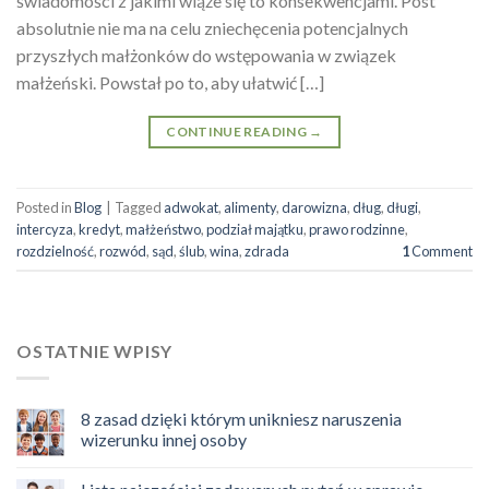
świadomości z jakimi wiąże się to konsekwencjami. Post
absolutnie nie ma na celu zniechęcenia potencjalnych
przyszłych małżonków do wstępowania w związek
małżeński. Powstał po to, aby ułatwić […]
CONTINUE READING
→
Posted in
Blog
|
Tagged
adwokat
,
alimenty
,
darowizna
,
dług
,
długi
,
intercyza
,
kredyt
,
małżeństwo
,
podział majątku
,
prawo rodzinne
,
rozdzielność
,
rozwód
,
sąd
,
ślub
,
wina
,
zdrada
1
Comment
OSTATNIE WPISY
8 zasad dzięki którym unikniesz naruszenia
wizerunku innej osoby