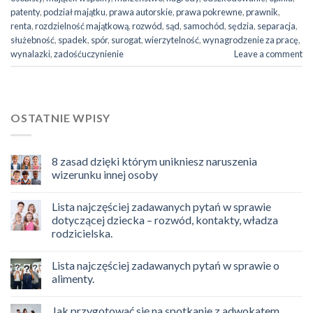
patenty
,
podział majątku
,
prawa autorskie
,
prawa pokrewne
,
prawnik
,
renta
,
rozdzielność majątkową
,
rozwód
,
sąd
,
samochód
,
sędzia
,
separacja
,
służebność
,
spadek
,
spór
,
surogat
,
wierzytelność
,
wynagrodzenie za pracę
,
wynalazki
,
zadośćuczynienie
Leave a comment
OSTATNIE WPISY
8 zasad dzięki którym unikniesz naruszenia
wizerunku innej osoby
Lista najczęściej zadawanych pytań w sprawie
dotyczącej dziecka – rozwód, kontakty, władza
rodzicielska.
Lista najczęściej zadawanych pytań w sprawie o
alimenty.
Jak przygotować się na spotkanie z adwokatem