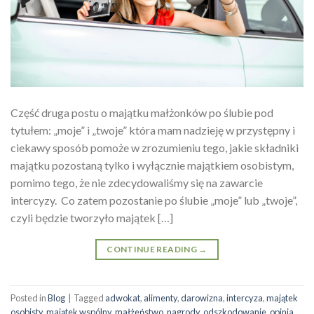
Część druga postu o majątku małżonków po ślubie pod
tytułem: „moje” i „twoje” która mam nadzieję w przystępny i
ciekawy sposób pomoże w zrozumieniu tego, jakie składniki
majątku pozostaną tylko i wyłącznie majątkiem osobistym,
pomimo tego, że nie zdecydowaliśmy się na zawarcie
intercyzy. Co zatem pozostanie po ślubie „moje” lub „twoje”,
czyli będzie tworzyło majątek […]
CONTINUE READING
→
Posted in
Blog
|
Tagged
adwokat
,
alimenty
,
darowizna
,
intercyza
,
majątek
osobisty
,
majątek wspólny
,
małżeństwo
,
nagrody
,
odszkodowanie
,
opinia
,