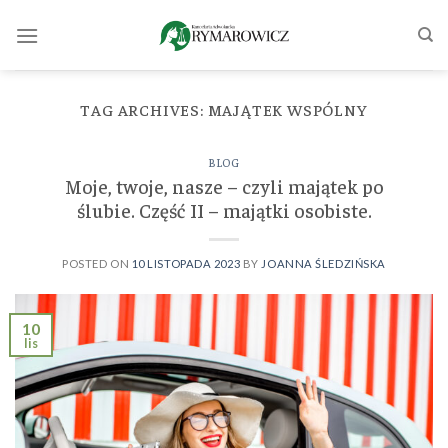
Skip
to
content
TAG ARCHIVES:
MAJĄTEK WSPÓLNY
BLOG
Moje, twoje, nasze – czyli majątek po
ślubie. Część II – majątki osobiste.
POSTED ON
10 LISTOPADA 2023
BY
JOANNA ŚLEDZIŃSKA
10
lis