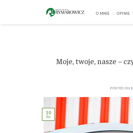
Skip
to
O MNIE
OPINIE
content
Moje, twoje, nasze – czy
POSTED ON
1
10
lis