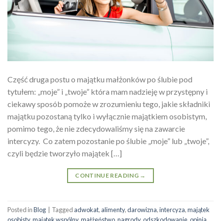
Część druga postu o majątku małżonków po ślubie pod
tytułem: „moje” i „twoje” która mam nadzieję w przystępny i
ciekawy sposób pomoże w zrozumieniu tego, jakie składniki
majątku pozostaną tylko i wyłącznie majątkiem osobistym,
pomimo tego, że nie zdecydowaliśmy się na zawarcie
intercyzy. Co zatem pozostanie po ślubie „moje” lub „twoje”,
czyli będzie tworzyło majątek […]
CONTINUE READING
→
Posted in
Blog
|
Tagged
adwokat
,
alimenty
,
darowizna
,
intercyza
,
majątek
osobisty
,
majątek wspólny
,
małżeństwo
,
nagrody
,
odszkodowanie
,
opinia
,