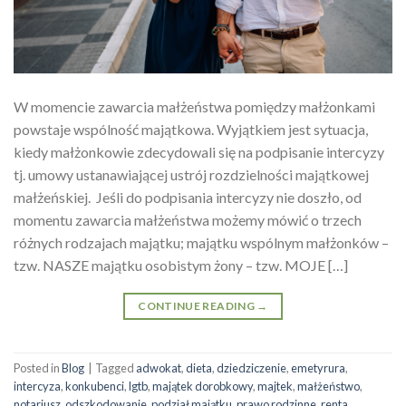
W momencie zawarcia małżeństwa pomiędzy małżonkami
powstaje wspólność majątkowa. Wyjątkiem jest sytuacja,
kiedy małżonkowie zdecydowali się na podpisanie intercyzy
tj. umowy ustanawiającej ustrój rozdzielności majątkowej
małżeńskiej. Jeśli do podpisania intercyzy nie doszło, od
momentu zawarcia małżeństwa możemy mówić o trzech
różnych rodzajach majątku; majątku wspólnym małżonków –
tzw. NASZE majątku osobistym żony – tzw. MOJE […]
CONTINUE READING
→
Posted in
Blog
|
Tagged
adwokat
,
dieta
,
dziedziczenie
,
emetyrura
,
intercyza
,
konkubenci
,
lgtb
,
majątek dorobkowy
,
majtek
,
małżeństwo
,
notariusz
,
odszkodowanie
,
podział majątku
,
prawo rodzinne
,
renta
,