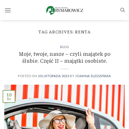
Skip
to
content
TAG ARCHIVES:
RENTA
BLOG
Moje, twoje, nasze – czyli majątek po
ślubie. Część II – majątki osobiste.
POSTED ON
10 LISTOPADA 2023
BY
JOANNA ŚLEDZIŃSKA
10
lis