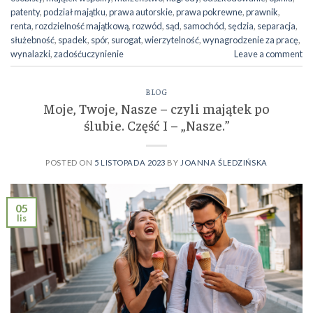
patenty
,
podział majątku
,
prawa autorskie
,
prawa pokrewne
,
prawnik
,
renta
,
rozdzielność majątkową
,
rozwód
,
sąd
,
samochód
,
sędzia
,
separacja
,
służebność
,
spadek
,
spór
,
surogat
,
wierzytelność
,
wynagrodzenie za pracę
,
wynalazki
,
zadośćuczynienie
Leave a comment
BLOG
Moje, Twoje, Nasze – czyli majątek po
ślubie. Część I – „Nasze.”
POSTED ON
5 LISTOPADA 2023
BY
JOANNA ŚLEDZIŃSKA
05
lis