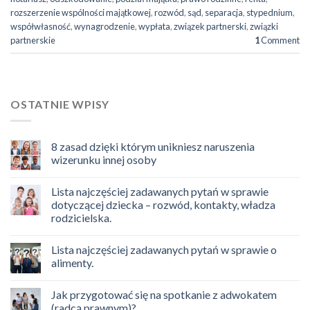
rozszerzenie wspólności majątkowej
,
rozwód
,
sąd
,
separacja
,
stypednium
,
współwłasność
,
wynagrodzenie
,
wypłata
,
związek partnerski
,
związki
partnerskie
1
Comment
OSTATNIE WPISY
8 zasad dzięki którym unikniesz naruszenia
wizerunku innej osoby
Lista najczęściej zadawanych pytań w sprawie
dotyczącej dziecka – rozwód, kontakty, władza
rodzicielska.
Lista najczęściej zadawanych pytań w sprawie o
alimenty.
Jak przygotować się na spotkanie z adwokatem
(radcą prawnym)?