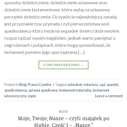
sposoby dziedziczenia: dziedziczenie ustawowe oraz
dziedziczenie testamentowe, które wyłącza ustawowy
porządek dziedziczenia. Oczywiście najważniejszą zasadą
jest przyznanie tzw. prymatu czyli pierwszeństwa woli
spadkodawcy który może na wypadek śmierci dobrowolnie
rozporządzać swoim majątkiem, jednak warto pamiętać o
zagrożeniach i pułapkach, które mogą spowodować, że
testament pomimo jego sporządzenia […]
CONTINUE READING
→
Posted in
Blog
,
Prawo Cywilne
|
Tagged
adwokat
,
notariusz
,
sąd
,
spadek
,
spadkodawca
,
sprawa spadkowa
,
testament notarialny
,
testament
własnoręczny
,
zapis
Leave a comment
BLOG
Moje, Twoje, Nasze – czyli majątek po
ślubie. Część I – „Nasze.”