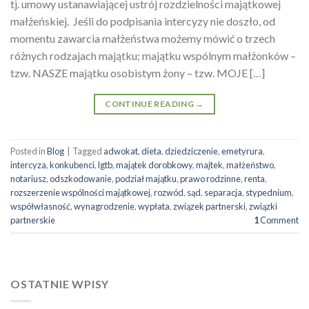
tj. umowy ustanawiającej ustrój rozdzielności majątkowej
małżeńskiej. Jeśli do podpisania intercyzy nie doszło, od
momentu zawarcia małżeństwa możemy mówić o trzech
różnych rodzajach majątku; majątku wspólnym małżonków –
tzw. NASZE majątku osobistym żony – tzw. MOJE […]
CONTINUE READING
→
Posted in
Blog
|
Tagged
adwokat
,
dieta
,
dziedziczenie
,
emetyrura
,
intercyza
,
konkubenci
,
lgtb
,
majątek dorobkowy
,
majtek
,
małżeństwo
,
notariusz
,
odszkodowanie
,
podział majątku
,
prawo rodzinne
,
renta
,
rozszerzenie wspólności majątkowej
,
rozwód
,
sąd
,
separacja
,
stypednium
,
współwłasność
,
wynagrodzenie
,
wypłata
,
związek partnerski
,
związki
partnerskie
1
Comment
OSTATNIE WPISY