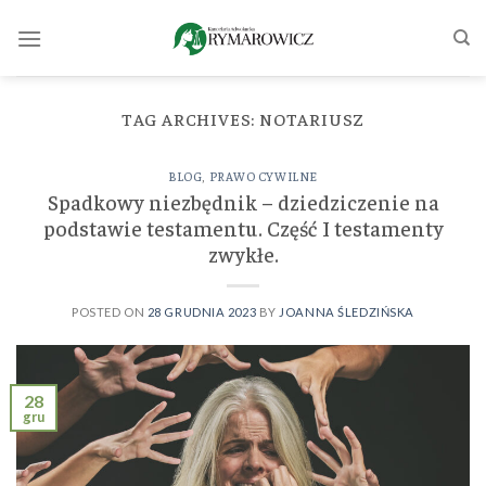
Skip
to
content
TAG ARCHIVES:
NOTARIUSZ
BLOG
,
PRAWO CYWILNE
Spadkowy niezbędnik – dziedziczenie na
podstawie testamentu. Część I testamenty
zwykłe.
POSTED ON
28 GRUDNIA 2023
BY
JOANNA ŚLEDZIŃSKA
28
gru