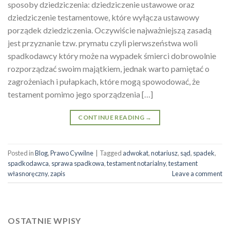
sposoby dziedziczenia: dziedziczenie ustawowe oraz
dziedziczenie testamentowe, które wyłącza ustawowy
porządek dziedziczenia. Oczywiście najważniejszą zasadą
jest przyznanie tzw. prymatu czyli pierwszeństwa woli
spadkodawcy który może na wypadek śmierci dobrowolnie
rozporządzać swoim majątkiem, jednak warto pamiętać o
zagrożeniach i pułapkach, które mogą spowodować, że
testament pomimo jego sporządzenia […]
CONTINUE READING
→
Posted in
Blog
,
Prawo Cywilne
|
Tagged
adwokat
,
notariusz
,
sąd
,
spadek
,
spadkodawca
,
sprawa spadkowa
,
testament notarialny
,
testament
własnoręczny
,
zapis
Leave a comment
OSTATNIE WPISY