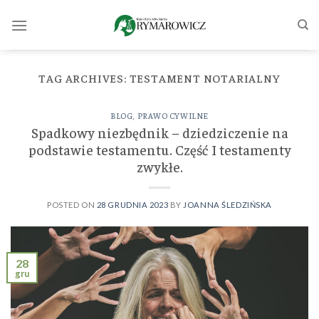
Skip
to
content
TAG ARCHIVES:
TESTAMENT NOTARIALNY
BLOG
,
PRAWO CYWILNE
Spadkowy niezbędnik – dziedziczenie na
podstawie testamentu. Część I testamenty
zwykłe.
POSTED ON
28 GRUDNIA 2023
BY
JOANNA ŚLEDZIŃSKA
28
gru