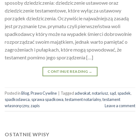
sposoby dziedziczenia: dziedziczenie ustawowe oraz
dziedziczenie testamentowe, które wyłącza ustawowy
porządek dziedziczenia. Oczywiście najważniejszą zasadą
jest przyznanie tzw. prymatu czyli pierwszeństwa woli
spadkodawcy który może na wypadek śmierci dobrowolnie
rozporządzać swoim majątkiem, jednak warto pamiętać o
zagrożeniach i pułapkach, które mogą spowodować, że
testament pomimo jego sporządzenia […]
CONTINUE READING
→
Posted in
Blog
,
Prawo Cywilne
|
Tagged
adwokat
,
notariusz
,
sąd
,
spadek
,
spadkodawca
,
sprawa spadkowa
,
testament notarialny
,
testament
własnoręczny
,
zapis
Leave a comment
OSTATNIE WPISY