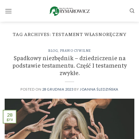
Skip
to
content
TAG ARCHIVES:
TESTAMENT WŁASNORĘCZNY
BLOG
,
PRAWO CYWILNE
Spadkowy niezbędnik – dziedziczenie na
podstawie testamentu. Część I testamenty
zwykłe.
POSTED ON
28 GRUDNIA 2023
BY
JOANNA ŚLEDZIŃSKA
28
gru