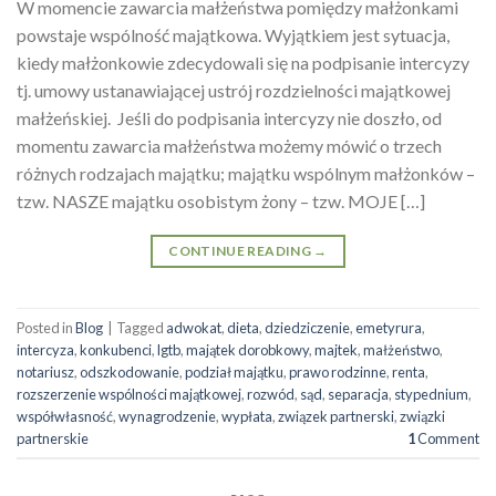
W momencie zawarcia małżeństwa pomiędzy małżonkami
powstaje wspólność majątkowa. Wyjątkiem jest sytuacja,
kiedy małżonkowie zdecydowali się na podpisanie intercyzy
tj. umowy ustanawiającej ustrój rozdzielności majątkowej
małżeńskiej. Jeśli do podpisania intercyzy nie doszło, od
momentu zawarcia małżeństwa możemy mówić o trzech
różnych rodzajach majątku; majątku wspólnym małżonków –
tzw. NASZE majątku osobistym żony – tzw. MOJE […]
CONTINUE READING
→
Posted in
Blog
|
Tagged
adwokat
,
dieta
,
dziedziczenie
,
emetyrura
,
intercyza
,
konkubenci
,
lgtb
,
majątek dorobkowy
,
majtek
,
małżeństwo
,
notariusz
,
odszkodowanie
,
podział majątku
,
prawo rodzinne
,
renta
,
rozszerzenie wspólności majątkowej
,
rozwód
,
sąd
,
separacja
,
stypednium
,
współwłasność
,
wynagrodzenie
,
wypłata
,
związek partnerski
,
związki
partnerskie
1
Comment