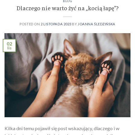
BLOG
Dlaczego nie warto żyć na „kocią łapę”?
POSTED ON
2 LISTOPADA 2023
BY
JOANNA ŚLEDZIŃSKA
02
lis
Kilka dni temu pojawił się post wskazujący, dlaczego i w