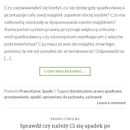
Czy zastanawiałeś się kiedyś, co się dzieje gdy spadkodawca
przekazuje cały swój majątek zupełnie obcej osobie? Czy ma
całkowitą swobodę w dysponowaniu swoim majątkiem?
Komu polski system prawny przyznaje większą ochronę –
woli spadkodawcy czy obowiązkom wynikającym z więzów
pokrewieństwa? Czy masz prawo do majątku zmarłego,
pomimo że nie otrzymałeś nic w testamencie? Odpowiedź na
[…]
CONTINUE READING
→
Posted in
Prawo Karne
,
Spadki
|
Tagged
dziedziczenie
,
prawo spadkowe
,
przedawnienie
,
spadki
,
uprawniony do zachowku
,
zachowek
Leave a comment
PRAWO CYWILNE
Sprawdź czy należy Ci się spadek po