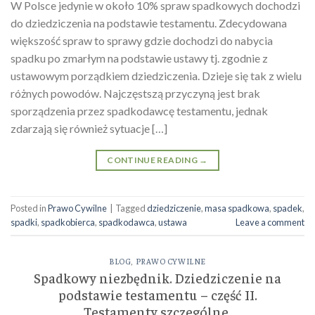
W Polsce jedynie w około 10% spraw spadkowych dochodzi
do dziedziczenia na podstawie testamentu. Zdecydowana
większość spraw to sprawy gdzie dochodzi do nabycia
spadku po zmarłym na podstawie ustawy tj. zgodnie z
ustawowym porządkiem dziedziczenia. Dzieje się tak z wielu
różnych powodów. Najczęstszą przyczyną jest brak
sporządzenia przez spadkodawcę testamentu, jednak
zdarzają się również sytuacje […]
CONTINUE READING
→
Posted in
Prawo Cywilne
|
Tagged
dziedziczenie
,
masa spadkowa
,
spadek
,
spadki
,
spadkobierca
,
spadkodawca
,
ustawa
Leave a comment
BLOG
,
PRAWO CYWILNE
Spadkowy niezbędnik. Dziedziczenie na
podstawie testamentu – część II.
Testamenty szczególne.