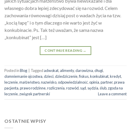
jakich sytuacjach małżeństwo bywa niewskazane i dla
własnego dobra lepiej zdecydować się na rozwód. Celem
zachowania równowagi dzisiaj post o wadach życia na tzw.
„kocią łapę” i o tym dlaczego nie warto jest żyć w
konkubinacie. Ps. Tak też uważam, że sama nazwa
„konkubinat” jest […]
CONTINUE READING
→
Posted in
Blog
|
Tagged
adwokat
,
alimenty
,
darowizna
,
długi
,
domniemanie ojcostwa
,
dzieci
,
dziedziczenie
,
fiskus
,
konkubinat
,
kredyt
,
leczenie
,
małżeństwo
,
nazwisko
,
odpowiedzialność
,
opinia
,
partner
,
prawa
pacjenta
,
prawo rodzinne
,
rozliczenia
,
rozwód
,
sąd
,
sędzia
,
ślub
,
zgoda na
leczenie
,
związek partnerski
Leave a comment
OSTATNIE WPISY