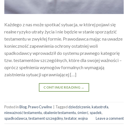
Każdego z nas może spotkać sytuacja, w której pojawi się
realne ryzyko utraty życia i nie będzie w stanie sporządzić
testamentu w zwykłej formie. Prawodawca mając na uwadze
konieczność zapewnienia ochrony ostatniej woli
spadkodawcy wprowadził do systemu prawnego kategorię
tzw. testamentów szczególnych, które dla swojej ważności –
oprócz spełnienia wymogów formalnych wymagają
zaistnienia sytuacji uprawniającej […]
CONTINUE READING
→
Posted in
Blog
,
Prawo Cywilne
|
Tagged
dziedziczenie
,
katastrofa
,
nieważność testamentu
,
obalenie testamentu
,
śmierć
,
spadek
,
spadkodawca
,
testament szczególny
,
testator
,
wojna
Leave a comment