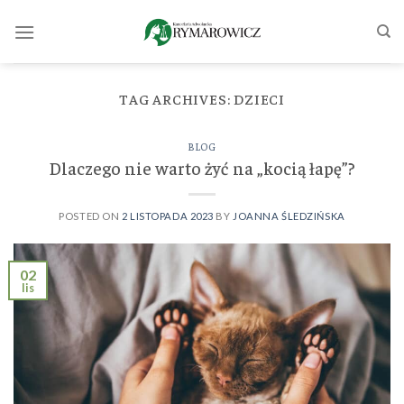
Skip
to
content
TAG ARCHIVES:
DZIECI
BLOG
Dlaczego nie warto żyć na „kocią łapę”?
POSTED ON
2 LISTOPADA 2023
BY
JOANNA ŚLEDZIŃSKA
02
lis