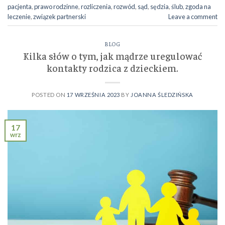
pacjenta
,
prawo rodzinne
,
rozliczenia
,
rozwód
,
sąd
,
sędzia
,
ślub
,
zgoda na
leczenie
,
związek partnerski
Leave a comment
BLOG
Kilka słów o tym, jak mądrze uregulować
kontakty rodzica z dzieckiem.
POSTED ON
17 WRZEŚNIA 2023
BY
JOANNA ŚLEDZIŃSKA
17
wrz