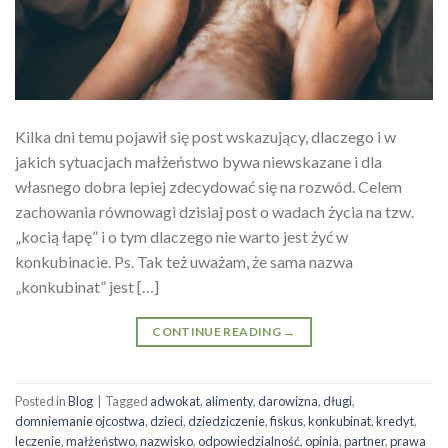
Kilka dni temu pojawił się post wskazujący, dlaczego i w
jakich sytuacjach małżeństwo bywa niewskazane i dla
własnego dobra lepiej zdecydować się na rozwód. Celem
zachowania równowagi dzisiaj post o wadach życia na tzw.
„kocią łapę” i o tym dlaczego nie warto jest żyć w
konkubinacie. Ps. Tak też uważam, że sama nazwa
„konkubinat” jest […]
CONTINUE READING
→
Posted in
Blog
|
Tagged
adwokat
,
alimenty
,
darowizna
,
długi
,
domniemanie ojcostwa
,
dzieci
,
dziedziczenie
,
fiskus
,
konkubinat
,
kredyt
,
leczenie
,
małżeństwo
,
nazwisko
,
odpowiedzialność
,
opinia
,
partner
,
prawa