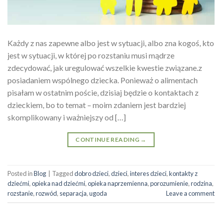
Każdy z nas zapewne albo jest w sytuacji, albo zna kogoś, kto
jest w sytuacji, w której po rozstaniu musi mądrze
zdecydować, jak uregulować wszelkie kwestie związane.z
posiadaniem wspólnego dziecka. Ponieważ o alimentach
pisałam w ostatnim poście, dzisiaj będzie o kontaktach z
dzieckiem, bo to temat – moim zdaniem jest bardziej
skomplikowany i ważniejszy od […]
CONTINUE READING
→
Posted in
Blog
|
Tagged
dobro dzieci
,
dzieci
,
interes dzieci
,
kontakty z
dziećmi
,
opieka nad dziećmi
,
opieka naprzemienna
,
porozumienie
,
rodzina
,
rozstanie
,
rozwód
,
separacja
,
ugoda
Leave a comment