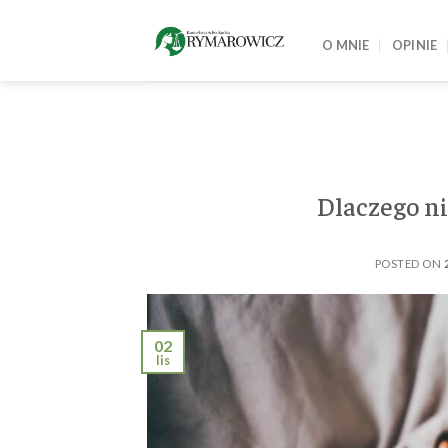
Skip
to
O MNIE
OPINIE
content
Dlaczego ni
POSTED ON
02
lis