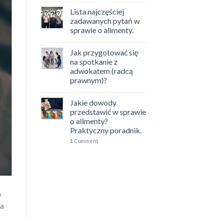
Lista najczęściej
zadawanych pytań w
sprawie o alimenty.
Jak przygotować się
na spotkanie z
adwokatem (radcą
prawnym)?
Jakie dowody
przedstawić w sprawie
o alimenty?
Praktyczny poradnik.
1
Comment
a
na