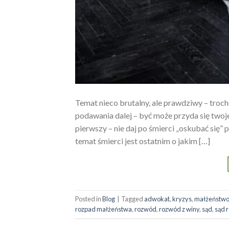
Temat nieco brutalny, ale prawdziwy – troch
podawania dalej – być może przyda się twoje
pierwszy – nie daj po śmierci „oskubać się”
temat śmierci jest ostatnim o jakim […]
Posted in
Blog
|
Tagged
adwokat
,
kryzys
,
małżeństw
rozpad małżeństwa
,
rozwód
,
rozwód z winy
,
sąd
,
sąd 