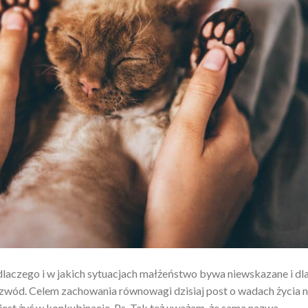
 dlaczego i w jakich sytuacjach małżeństwo bywa niewskazane i dl
ozwód. Celem zachowania równowagi dzisiaj post o wadach życia 
o jest żyć w konkubinacie. Ps. Tak też uważam, że sama nazwa