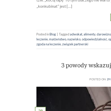
„konkubinat” jest […]
Posted in
Blog
|
Tagged
adwokat
,
alimenty
,
darowizn
leczenie
,
małżeństwo
,
nazwisko
,
odpowiedzialność
,
o
zgoda na leczenie
,
związek partnerski
3 powody wskazuj
POSTED ON
29
29