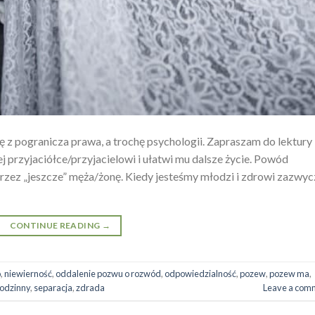
ę z pogranicza prawa, a trochę psychologii. Zapraszam do lektury 
j przyjaciółce/przyjacielowi i ułatwi mu dalsze życie. Powód
 przez „jeszcze” męża/żonę. Kiedy jesteśmy młodzi i zdrowi zazwyc
CONTINUE READING
→
o
,
niewierność
,
oddalenie pozwu o rozwód
,
odpowiedzialność
,
pozew
,
pozew ma
,
rodzinny
,
separacja
,
zdrada
Leave a com