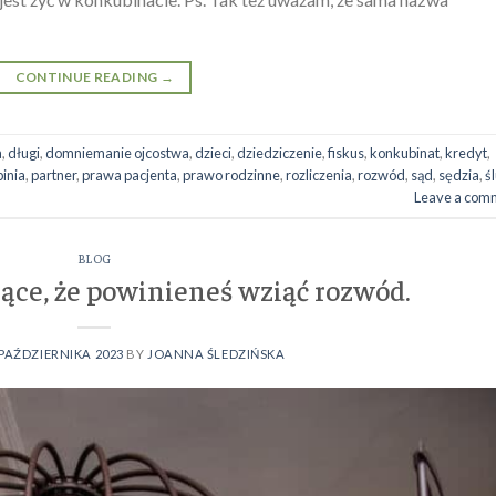
CONTINUE READING
→
a
,
długi
,
domniemanie ojcostwa
,
dzieci
,
dziedziczenie
,
fiskus
,
konkubinat
,
kredyt
,
pinia
,
partner
,
prawa pacjenta
,
prawo rodzinne
,
rozliczenia
,
rozwód
,
sąd
,
sędzia
,
ś
Leave a com
BLOG
ące, że powinieneś wziąć rozwód.
 PAŹDZIERNIKA 2023
BY
JOANNA ŚLEDZIŃSKA