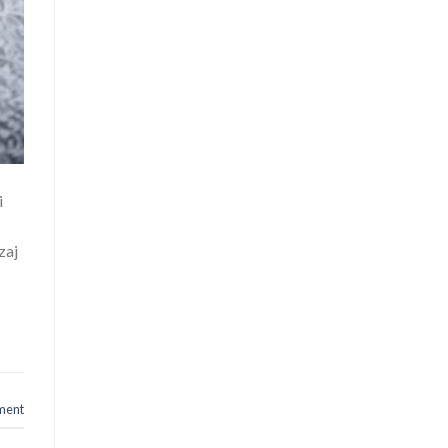
i
zaj
ment