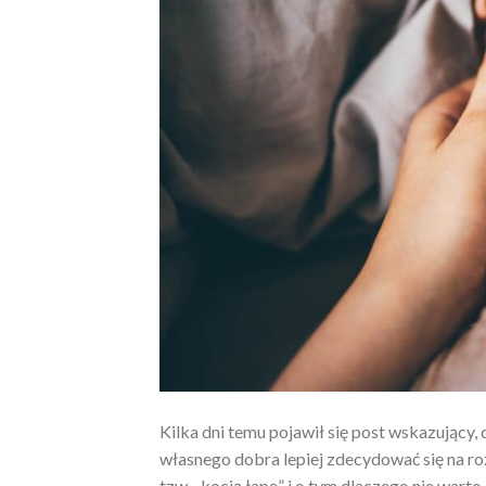
Kilka dni temu pojawił się post wskazujący,
własnego dobra lepiej zdecydować się na r
tzw. „kocią łapę” i o tym dlaczego nie wart