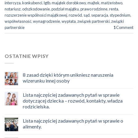
intercyza
,
konkubenci
,
lgtb
,
majątek dorobkowy
,
majtek
,
małżeństwo
,
notariusz
,
odszkodowanie
,
podział majątku
,
prawo rodzinne
,
renta
,
rozszerzenie wspólności majątkowej
,
rozwód
,
sąd
,
separacja
,
stypednium
,
współwłasność
,
wynagrodzenie
,
wypłata
,
związek partnerski
,
związki
partnerskie
1
Comment
OSTATNIE WPISY
8 zasad dzięki którym unikniesz naruszenia
wizerunku innej osoby
Lista najczęściej zadawanych pytań w sprawie
dotyczącej dziecka – rozwód, kontakty, władza
rodzicielska.
Lista najczęściej zadawanych pytań w sprawie o
alimenty.