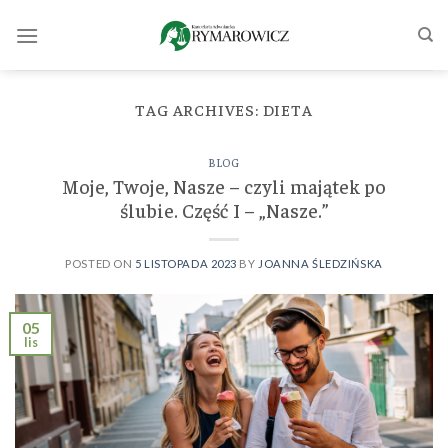
Skip
to
content
TAG ARCHIVES:
DIETA
BLOG
Moje, Twoje, Nasze – czyli majątek po
ślubie. Część I – „Nasze.”
POSTED ON
5 LISTOPADA 2023
BY
JOANNA ŚLEDZIŃSKA
05
lis