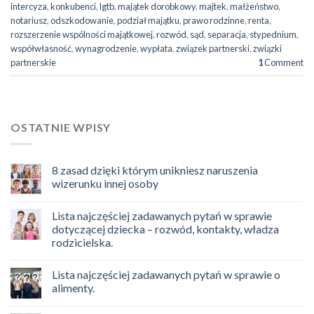
intercyza
,
konkubenci
,
lgtb
,
majątek dorobkowy
,
majtek
,
małżeństwo
,
notariusz
,
odszkodowanie
,
podział majątku
,
prawo rodzinne
,
renta
,
rozszerzenie wspólności majątkowej
,
rozwód
,
sąd
,
separacja
,
stypednium
,
współwłasność
,
wynagrodzenie
,
wypłata
,
związek partnerski
,
związki
partnerskie
1
Comment
OSTATNIE WPISY
8 zasad dzięki którym unikniesz naruszenia
wizerunku innej osoby
Lista najczęściej zadawanych pytań w sprawie
dotyczącej dziecka – rozwód, kontakty, władza
rodzicielska.
Lista najczęściej zadawanych pytań w sprawie o
alimenty.