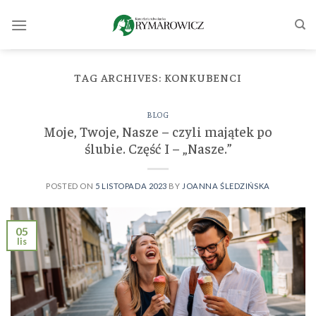
Skip
to
content
TAG ARCHIVES:
KONKUBENCI
BLOG
Moje, Twoje, Nasze – czyli majątek po
ślubie. Część I – „Nasze.”
POSTED ON
5 LISTOPADA 2023
BY
JOANNA ŚLEDZIŃSKA
05
lis