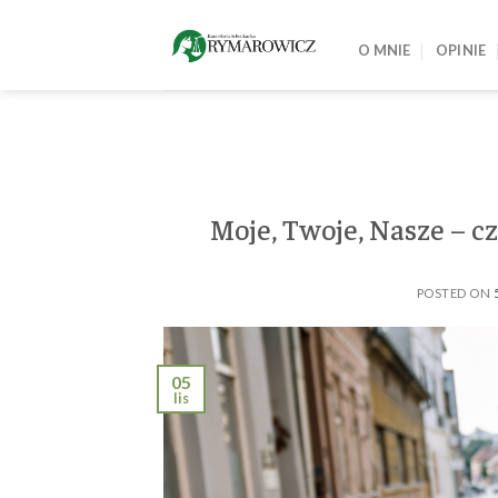
Skip
to
O MNIE
OPINIE
content
Moje, Twoje, Nasze – czy
POSTED ON
05
lis