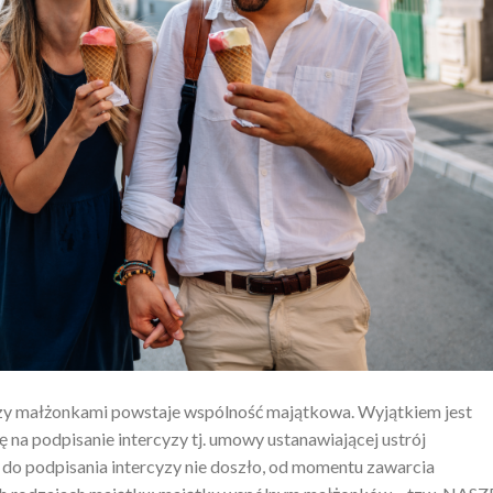
 małżonkami powstaje wspólność majątkowa. Wyjątkiem jest
 na podpisanie intercyzy tj. umowy ustanawiającej ustrój
i do podpisania intercyzy nie doszło, od momentu zawarcia