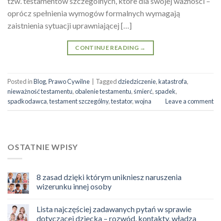
tzw. testamentów szczególnych, które dla swojej ważności –
oprócz spełnienia wymogów formalnych wymagają
zaistnienia sytuacji uprawniającej […]
CONTINUE READING
→
Posted in
Blog
,
Prawo Cywilne
|
Tagged
dziedziczenie
,
katastrofa
,
nieważność testamentu
,
obalenie testamentu
,
śmierć
,
spadek
,
spadkodawca
,
testament szczególny
,
testator
,
wojna
Leave a comment
OSTATNIE WPISY
8 zasad dzięki którym unikniesz naruszenia
wizerunku innej osoby
Lista najczęściej zadawanych pytań w sprawie
dotyczącej dziecka – rozwód, kontakty, władza