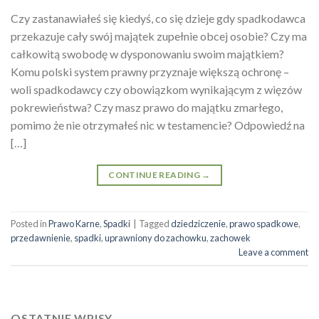
Czy zastanawiałeś się kiedyś, co się dzieje gdy spadkodawca
przekazuje cały swój majątek zupełnie obcej osobie? Czy ma
całkowitą swobodę w dysponowaniu swoim majątkiem?
Komu polski system prawny przyznaje większą ochronę –
woli spadkodawcy czy obowiązkom wynikającym z więzów
pokrewieństwa? Czy masz prawo do majątku zmarłego,
pomimo że nie otrzymałeś nic w testamencie? Odpowiedź na
[…]
CONTINUE READING
→
Posted in
Prawo Karne
,
Spadki
|
Tagged
dziedziczenie
,
prawo spadkowe
,
przedawnienie
,
spadki
,
uprawniony do zachowku
,
zachowek
Leave a comment
OSTATNIE WPISY