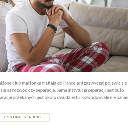
łżonek lub małżonka trafiają do Kancelarii zazwyczaj pojawia się
 się na rozwód czy separację. Sama instytucja separacji jest dużo
eparację orzekanych jest około dwudziestu rozwodów, ale nie ozna
CONTINUE READING
→