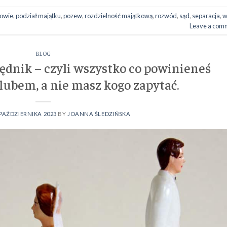
owie
,
podział majątku
,
pozew
,
rozdzielność majątkową
,
rozwód
,
sąd
,
separacja
,
w
Leave a com
BLOG
ędnik – czyli wszystko co powinieneś
lubem, a nie masz kogo zapytać.
 PAŹDZIERNIKA 2023
BY
JOANNA ŚLEDZIŃSKA