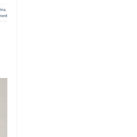
ina
,
ment