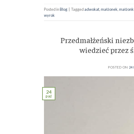
Posted in
Blog
|
Tagged
adwokat
,
małżonek
,
małżonk
wyrok
Przedmałżeński niezb
wiedzieć przez ś
POSTED ON
24
24
paź