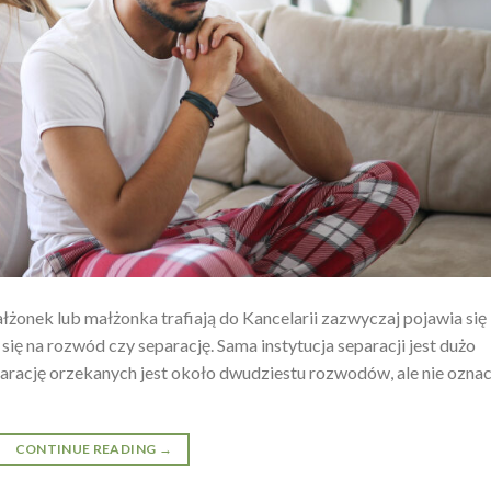
łżonek lub małżonka trafiają do Kancelarii zazwyczaj pojawia się
 się na rozwód czy separację. Sama instytucja separacji jest dużo
eparację orzekanych jest około dwudziestu rozwodów, ale nie ozna
CONTINUE READING
→