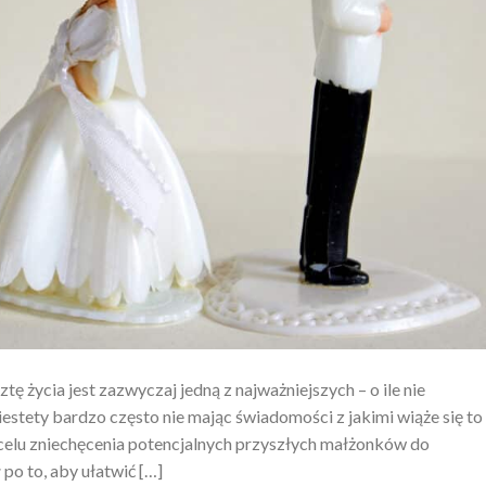
tę życia jest zazwyczaj jedną z najważniejszych – o ile nie
estety bardzo często nie mając świadomości z jakimi wiąże się to
 celu zniechęcenia potencjalnych przyszłych małżonków do
o to, aby ułatwić […]