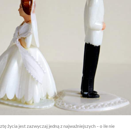
tę życia jest zazwyczaj jedną z najważniejszych – o ile nie