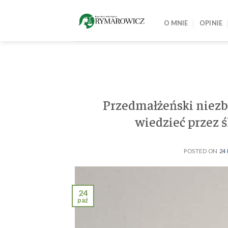
Skip
to
O MNIE
OPINIE
content
Przedmałżeński niezb
wiedzieć przez ś
POSTED ON
24
24
paź