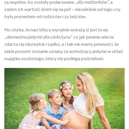
są wspólne, bo zostały podarowane „
dla małżonków”
, a
zatem ich wartość dzieli się na pół – niezależnie od tego czy
były prezentem od rodziców czy teściów.
No chyba, że nasi bliscy wyraźnie wskażą iż jest to np.
„
darowizna jedynie dla córki/syna”
co jak pewnie wiecie
zdarza się niezwykle rzadko, a i tak nie mamy pewności, że
takie prezent zostanie uznany za wchodzący jedynie w skład
majątku osobistego, który nie podlega podziałowi.