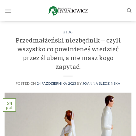
Skip
to
content
BLOG
Przedmałżeński niezbędnik – czyli
wszystko co powinieneś wiedzieć
przez ślubem, a nie masz kogo
zapytać.
POSTED ON
24 PAŹDZIERNIKA 2023
BY
JOANNA ŚLEDZIŃSKA
24
paź