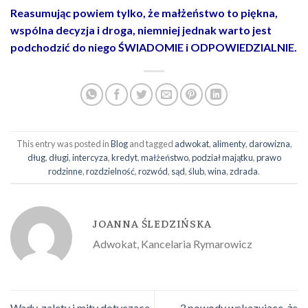
Reasumując powiem tylko, że małżeństwo to piękna,
wspólna decyzja i droga, niemniej jednak warto jest
podchodzić do niego ŚWIADOMIE i ODPOWIEDZIALNIE.
This entry was posted in
Blog
and tagged
adwokat
,
alimenty
,
darowizna
,
dług
,
długi
,
intercyza
,
kredyt
,
małżeństwo
,
podział majątku
,
prawo
rodzinne
,
rozdzielność
,
rozwód
,
sąd
,
ślub
,
wina
,
zdrada
.
JOANNA ŚLEDZIŃSKA
Adwokat, Kancelaria Rymarowicz
Wady, zalety i mity dotyczące
3 powody wskazujące, że