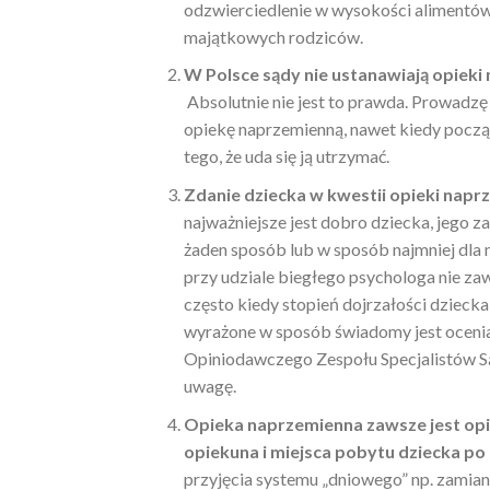
odzwierciedlenie w wysokości alimentów 
majątkowych rodziców.
W Polsce sądy nie ustanawiają opieki 
Absolutnie nie jest to prawda. Prowadzę
opiekę naprzemienną, nawet kiedy począt
tego, że uda się ją utrzymać.
Zdanie dziecka w kwestii opieki naprze
najważniejsze jest dobro dziecka, jego z
żaden sposób lub w sposób najmniej dla n
przy udziale biegłego psychologa nie za
często kiedy stopień dojrzałości dziecka
wyrażone w sposób świadomy jest ocenia
Opiniodawczego Zespołu Specjalistów Są
uwagę.
Opieka naprzemienna zawsze jest opi
opiekuna i miejsca pobytu dziecka p
przyjęcia systemu „dniowego” np. zamian