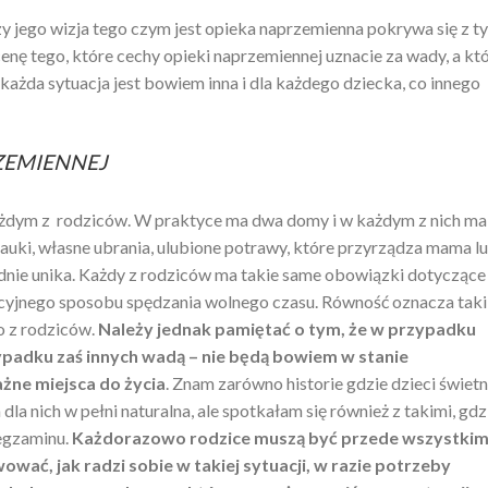
y jego wizja tego czym jest opieka naprzemienna pokrywa się z t
enę tego, które cechy opieki naprzemiennej uznacie za wady, a kt
ażda sytuacja jest bowiem inna i dla każdego dziecka, co innego
ZEMIENNEJ
każdym z rodziców. W praktyce ma dwa domy i w każdym z nich ma
nauki, własne ubrania, ulubione potrawy, które przyrządza mama l
ędnie unika. Każdy z rodziców ma takie same obowiązki dotyczące
kcyjnego sposobu spędzania wolnego czasu. Równość oznacza taki
 z rodziców.
Należy jednak pamiętać o tym, że w przypadku
zypadku zaś innych wadą – nie będą bowiem w stanie
ne miejsca do życia
. Znam zarówno historie gdzie dzieci świetn
 dla nich w pełni naturalna, ale spotkałam się również z takimi, gdz
 egzaminu.
Każdorazowo rodzice muszą być przede wszystki
ować, jak radzi sobie w takiej sytuacji, w razie potrzeby