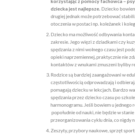
korzystając z pomocy fachowca – psy
dziecka jest najlepsze.
Dziecko bowiem z
drugiej jednak może potrzebować stabili
otoczenia w postaci np. koleżanek i kole
Dziecko ma możliwość odbywania kontakt
zakresie. Jego więzi z dziadkami czy kuz
spędzania z nimi wolnego czasu jest podo
opieki naprzemiennej, praktycznie nie zd
kontaktów z wnukami zmuszeni byliby r
Rodzice są bardziej zaangażowani w edu
częstotliwością odprowadzają i odbieraj
pomagają dziecku w lekcjach. Bardzo waż
spędzania przez dziecko czasu po szkole,
harmonogramu. Jeśli bowiem u jednego ro
popołudnie od nauki, nie będzie w stani
przeorganizowania cyklu dnia, co nigdy 
Zeszyty, przybory naukowe, sprzęt spor