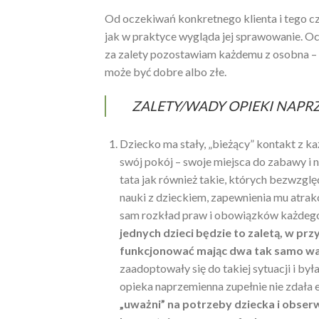
Od oczekiwań konkretnego klienta i tego cz
jak w praktyce wygląda jej sprawowanie. Oc
za zalety pozostawiam każdemu z osobna – k
może być dobre albo złe.
ZALETY/WADY OPIEKI NAPR
Dziecko ma stały, „bieżący” kontakt z 
swój pokój – swoje miejsca do zabawy i 
tata jak również takie, których bezwzgl
nauki z dzieckiem, zapewnienia mu atra
sam rozkład praw i obowiązków każdego
jednych dzieci będzie to zaletą, w pr
funkcjonować mając dwa tak samo waż
zaadoptowały się do takiej sytuacji i była
opieka naprzemienna zupełnie nie zdała
„uważni” na potrzeby dziecka i obserw