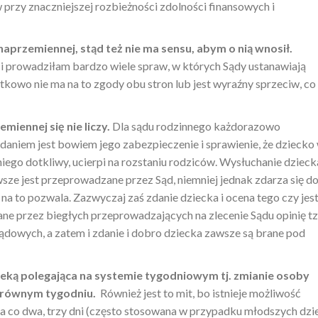
przy znaczniejszej rozbieżności zdolności finansowych i
naprzemiennej, stąd też nie ma sensu, abym o nią wnosił.
 i prowadziłam bardzo wiele spraw, w których Sądy ustanawiają
kowo nie ma na to zgody obu stron lub jest wyraźny sprzeciw, co
miennej się nie liczy.
Dla sądu rodzinnego każdorazowo
adaniem jest bowiem jego zabezpieczenie i sprawienie, że dziecko
iego dotkliwy, ucierpi na rozstaniu rodziców. Wysłuchanie dzieck
wsze jest przeprowadzane przez Sąd, niemniej jednak zdarza się d
 na to pozwala. Zazwyczaj zaś zdanie dziecka i ocena tego czy jes
ne przez biegłych przeprowadzających na zlecenie Sądu opinię t
dowych, a zatem i zdanie i dobro dziecka zawsze są brane pod
eką polegająca na systemie tygodniowym tj. zmianie osoby
o równym tygodniu.
Również jest to mit, bo istnieje możliwość
a co dwa, trzy dni (często stosowana w przypadku młodszych dzie