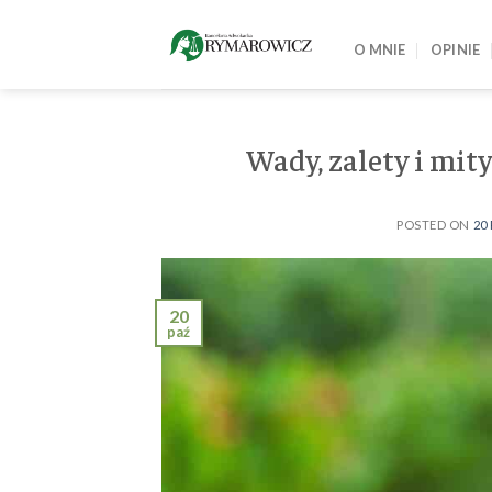
Skip
to
O MNIE
OPINIE
content
Wady, zalety i mit
POSTED ON
20
20
paź