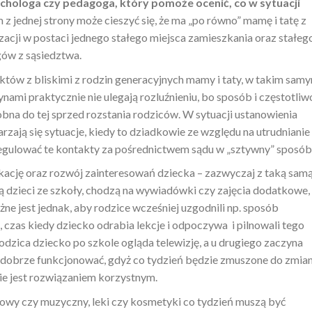
chologa czy pedagoga, który pomoże ocenić, co w sytuacji
 jednej strony może cieszyć się, że ma „po równo” mamę i tatę z
zacji w postaci jednego stałego miejsca zamieszkania oraz stałeg
gów z sąsiedztwa.
ów z bliskimi z rodzin generacyjnych mamy i taty, w takim sam
ynami praktycznie nie ulegają rozluźnieniu, bo sposób i częstotliw
bna do tej sprzed rozstania rodziców. W sytuacji ustanowienia
arzają się sytuacje, kiedy to dziadkowie ze względu na utrudnianie
egulować te kontakty za pośrednictwem sądu w „sztywny” sposób
kację oraz rozwój zainteresowań dziecka – zazwyczaj z taką sam
ą dzieci ze szkoły, chodzą na wywiadówki czy zajęcia dodatkowe,
ne jest jednak, aby rodzice wcześniej uzgodnili np. sposób
 czas kiedy dziecko odrabia lekcje i odpoczywa i pilnowali tego
dzica dziecko po szkole ogląda telewizję, a u drugiego zaczyna
e dobrze funkcjonować, gdyż co tydzień będzie zmuszone do zmian
nie jest rozwiązaniem korzystnym.
towy czy muzyczny, leki czy kosmetyki co tydzień muszą być