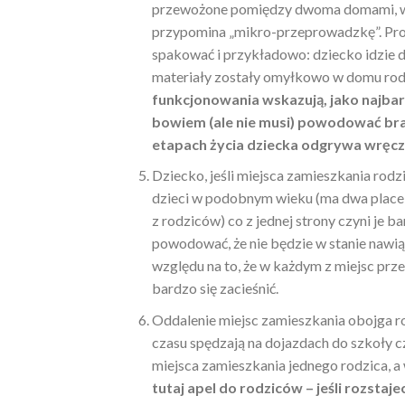
przewożone pomiędzy dwoma domami, wię
przypomina „mikro-przeprowadzkę”. Prob
spakować i przykładowo: dziecko idzie 
materiały zostały omyłkowo w domu rod
funkcjonowania wskazują, jako najbar
bowiem (ale nie musi) powodować brak
etapach życia dziecka odgrywa wręcz
Dziecko, jeśli miejsca zamieszkania rod
dzieci w podobnym wieku (ma dwa place 
z rodziców) co z jednej strony czyni je b
powodować, że nie będzie w stanie nawiąza
względu na to, że w każdym z miejsc prze
bardzo się zacieśnić.
Oddalenie miejsc zamieszkania obojga r
czasu spędzają na dojazdach do szkoły c
miejsca zamieszkania jednego rodzica, a
tutaj apel do rodziców – jeśli rozstaje