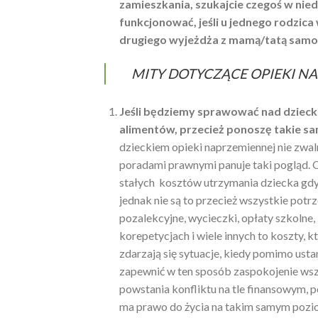
zamieszkania, szukajcie czegoś w nieda
funkcjonować, jeśli u jednego rodzica 
drugiego wyjeżdża z mamą/tatą samoch
MITY DOTYCZĄCE OPIEKI N
Jeśli będziemy sprawować nad dzieck
alimentów, przecież ponoszę takie s
dzieckiem opieki naprzemiennej nie zwal
poradami prawnymi panuje taki pogląd.
stałych kosztów utrzymania dziecka gdy d
jednak nie są to przecież wszystkie potr
pozalekcyjne, wycieczki, opłaty szkolne,
korepetycjach i wiele innych to koszty, 
zdarzają się sytuacje, kiedy pomimo ust
zapewnić w ten sposób zaspokojenie wsz
powstania konfliktu na tle finansowym, 
ma prawo do życia na takim samym poziom