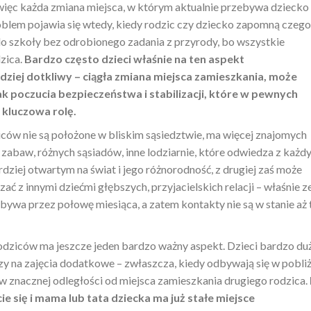
c każda zmiana miejsca, w którym aktualnie przebywa dziecko
lem pojawia się wtedy, kiedy rodzic czy dziecko zapomną czego
do szkoły bez odrobionego zadania z przyrody, bo wszystkie
zica.
Bardzo często dzieci właśnie na ten aspekt
dziej dotkliwy – ciągła zmiana miejsca zamieszkania, może
 poczucia bezpieczeństwa i stabilizacji, które w pewnych
 kluczowa rolę.
ziców nie są położone w bliskim sąsiedztwie, ma więcej znajomych
zabaw, różnych sąsiadów, inne lodziarnie, które odwiedza z każd
ardziej otwartym na świat i jego różnorodność, z drugiej zaś może
ć z innymi dziećmi głębszych, przyjacielskich relacji – właśnie z
bywa przez połowę miesiąca, a zatem kontakty nie są w stanie aż 
odziców ma jeszcze jeden bardzo ważny aspekt. Dzieci bardzo du
zy na zajęcia dodatkowe – zwłaszcza, kiedy odbywają się w pobli
 w znacznej odległości od miejsca zamieszkania drugiego rodzica.
cie się i mama lub tata dziecka ma już stałe miejsce