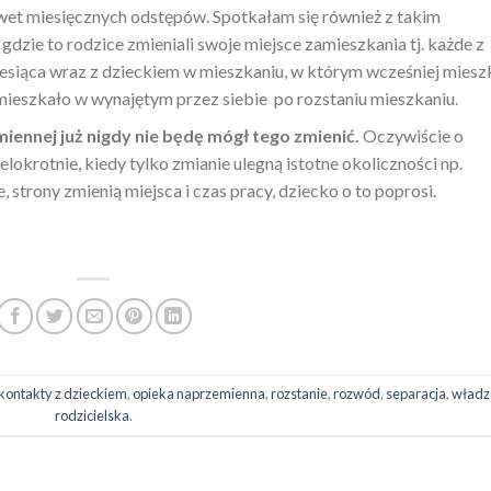
wet miesięcznych odstępów. Spotkałam się również z takim
 gdzie to rodzice zmieniali swoje miejsce zamieszkania tj. każde z
esiąca wraz z dzieckiem w mieszkaniu, w którym wcześniej mieszk
mieszkało w wynajętym przez siebie po rozstaniu mieszkaniu.
miennej już nigdy nie będę mógł tego
zmienić.
Oczywiście o
lokrotnie, kiedy tylko zmianie ulegną istotne okoliczności np.
, strony zmienią miejsca i czas pracy, dziecko o to poprosi.
kontakty z dzieckiem
,
opieka naprzemienna
,
rozstanie
,
rozwód
,
separacja
,
władz
rodzicielska
.