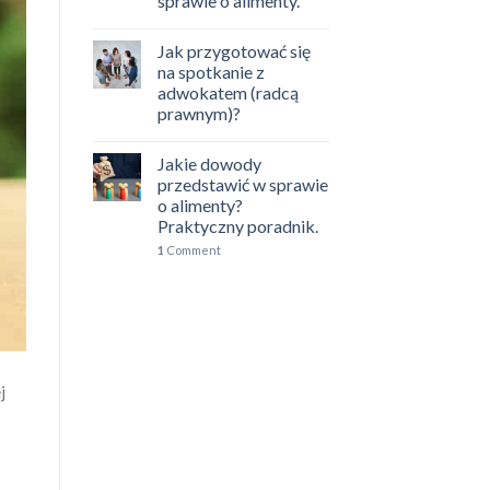
sprawie o alimenty.
Jak przygotować się
na spotkanie z
adwokatem (radcą
prawnym)?
Jakie dowody
przedstawić w sprawie
o alimenty?
Praktyczny poradnik.
1
Comment
j