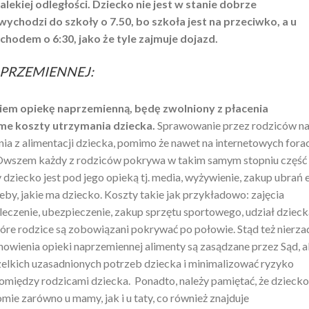
lekiej odległości. Dziecko nie jest w stanie dobrze
wychodzi do szkoły o 7.50, bo szkoła jest na przeciwko, a u
odem o 6:30, jako że tyle zajmuje dojazd.
APRZEMIENNEJ:
iem opiekę naprzemienną, będę zwolniony z płacenia
ame koszty utrzymania dziecka.
Sprawowanie przez rodziców n
nia z alimentacji dziecka, pomimo że nawet na internetowych fora
 Owszem każdy z rodziców pokrywa w takim samym stopniu część
ziecko jest pod jego opieką tj. media, wyżywienie, zakup ubrań e
zeby, jakie ma dziecko. Koszty takie jak przykładowo: zajęcia
 leczenie, ubezpieczenie, zakup sprzętu sportowego, udział dziec
które rodzice są zobowiązani pokrywać po połowie. Stąd też nierz
anowienia opieki naprzemiennej alimenty są zasądzane przez Sąd, 
elkich uzasadnionych potrzeb dziecka i minimalizować ryzyko
pomiędzy rodzicami dziecka. Ponadto, należy pamiętać, że dziecko
ie zarówno u mamy, jak i u taty, co również znajduje