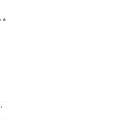
ali
a