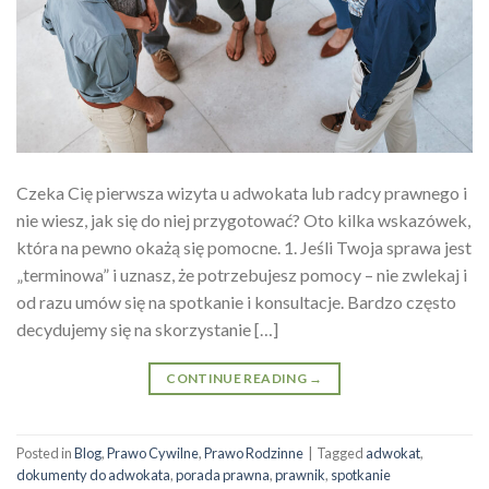
Czeka Cię pierwsza wizyta u adwokata lub radcy prawnego i
nie wiesz, jak się do niej przygotować? Oto kilka wskazówek,
która na pewno okażą się pomocne. 1. Jeśli Twoja sprawa jest
„terminowa” i uznasz, że potrzebujesz pomocy – nie zwlekaj i
od razu umów się na spotkanie i konsultacje. Bardzo często
decydujemy się na skorzystanie […]
CONTINUE READING
→
Posted in
Blog
,
Prawo Cywilne
,
Prawo Rodzinne
|
Tagged
adwokat
,
dokumenty do adwokata
,
porada prawna
,
prawnik
,
spotkanie