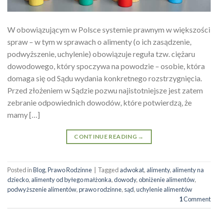
W obowiązującym w Polsce systemie prawnym w większości
spraw – w tym w sprawach o alimenty (o ich zasądzenie,
podwyższenie, uchylenie) obowiązuje reguła tzw. ciężaru
dowodowego, który spoczywa na powodzie – osobie, która
domaga się od Sądu wydania konkretnego rozstrzygnięcia.
Przed złożeniem w Sądzie pozwu najistotniejsze jest zatem
zebranie odpowiednich dowodów, które potwierdzą, że
mamy […]
CONTINUE READING
→
Posted in
Blog
,
Prawo Rodzinne
|
Tagged
adwokat
,
alimenty
,
alimenty na
dziecko
,
alimenty od byłego małżonka
,
dowody
,
obniżenie alimentów
,
podwyższenie alimentów
,
prawo rodzinne
,
sąd
,
uchylenie alimentów
1
Comment