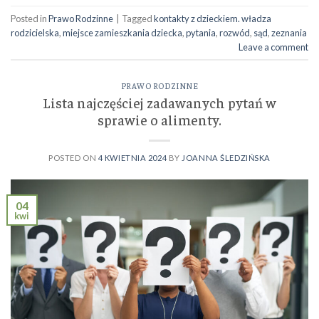
Posted in
Prawo Rodzinne
|
Tagged
kontakty z dzieckiem. władza
rodzicielska
,
miejsce zamieszkania dziecka
,
pytania
,
rozwód
,
sąd
,
zeznania
Leave a comment
PRAWO RODZINNE
Lista najczęściej zadawanych pytań w
sprawie o alimenty.
POSTED ON
4 KWIETNIA 2024
BY
JOANNA ŚLEDZIŃSKA
04
kwi