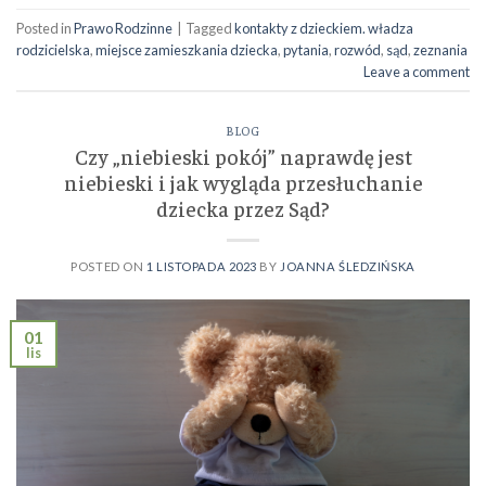
Posted in
Prawo Rodzinne
|
Tagged
kontakty z dzieckiem. władza
rodzicielska
,
miejsce zamieszkania dziecka
,
pytania
,
rozwód
,
sąd
,
zeznania
Leave a comment
BLOG
Czy „niebieski pokój” naprawdę jest
niebieski i jak wygląda przesłuchanie
dziecka przez Sąd?
POSTED ON
1 LISTOPADA 2023
BY
JOANNA ŚLEDZIŃSKA
01
lis