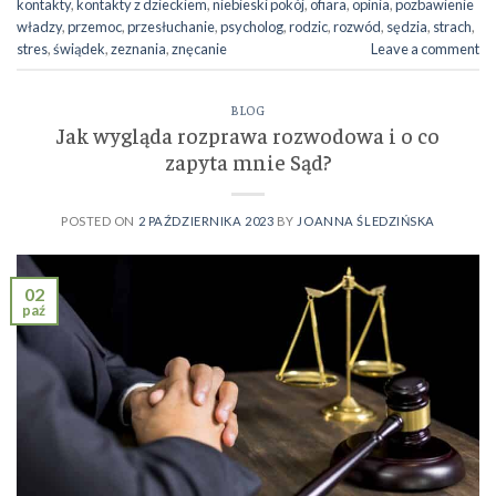
kontakty
,
kontakty z dzieckiem
,
niebieski pokój
,
ofiara
,
opinia
,
pozbawienie
władzy
,
przemoc
,
przesłuchanie
,
psycholog
,
rodzic
,
rozwód
,
sędzia
,
strach
,
stres
,
świądek
,
zeznania
,
znęcanie
Leave a comment
BLOG
Jak wygląda rozprawa rozwodowa i o co
zapyta mnie Sąd?
POSTED ON
2 PAŹDZIERNIKA 2023
BY
JOANNA ŚLEDZIŃSKA
02
paź