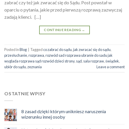
zabrać czy też jak zwracać się do Sądu. Post powstał w
oparciu o pytania, jakie przed pierwszą rozprawą zazwyczaj
zadają klienci. […]
CONTINUE READING
→
Posted in
Blog
|
Tagged
co zabrać do sądu
,
jak zwracać się do sądu
,
przesłuchanie
,
rozprawa
,
rozwód sad rozprawa ubranie do sadu jak
wyglada rozprawa sąd rozwód dzieci strony
,
sąd
,
sala rozpraw
,
świądek
,
ubiór do sądu
,
zeznania
Leave a comment
OSTATNIE WPISY
8 zasad dzięki którym unikniesz naruszenia
wizerunku innej osoby