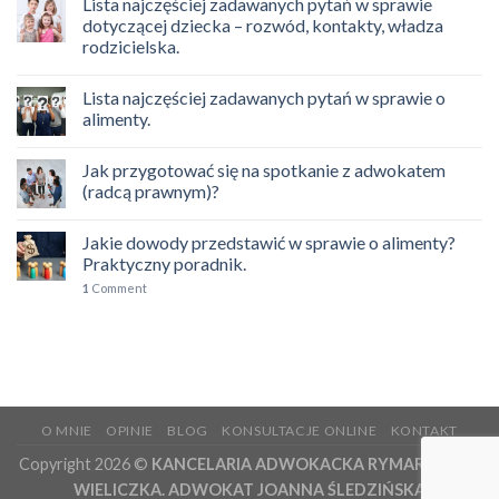
Lista najczęściej zadawanych pytań w sprawie
dotyczącej dziecka – rozwód, kontakty, władza
rodzicielska.
Lista najczęściej zadawanych pytań w sprawie o
alimenty.
Jak przygotować się na spotkanie z adwokatem
(radcą prawnym)?
Jakie dowody przedstawić w sprawie o alimenty?
Praktyczny poradnik.
1
Comment
O MNIE
OPINIE
BLOG
KONSULTACJE ONLINE
KONTAKT
Copyright 2026 ©
KANCELARIA ADWOKACKA RYMAROWICZ
WIELICZKA. ADWOKAT JOANNA ŚLEDZIŃSKA