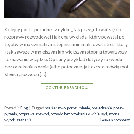
Kolejny post – poradnik z cyklu: „Jak przygotować się do
rozprawy rozwodowej i jak ona wyglada” który powstał po
to, aby w maksymalnym stopniu zminimalizować stres, który
i tak zawsze w mniejszym lub większym stopniu towarzyszy
zeznawaniu w sądzie. Opisany przykład dotyczy rozwodu
bez orzekania o winie (albo potocznie, jak często mówią moi
klienci „rozwodu […]
CONTINUE READING
→
Posted in
Blog
|
Tagged
małżeństwo
,
porozumienie
,
posiedzenie
,
pozew
,
pytania
,
rozprawa
,
rozwód
,
rozwód bez orzekania o winie
,
sąd
,
strona
,
wyrok
,
zeznania
Leave a comment