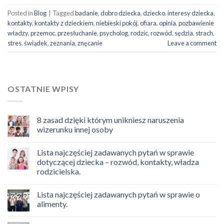
Posted in
Blog
|
Tagged
badanie
,
dobro dziecka
,
dziecko
,
interesy dziecka
,
kontakty
,
kontakty z dzieckiem
,
niebieski pokój
,
ofiara
,
opinia
,
pozbawienie
władzy
,
przemoc
,
przesłuchanie
,
psycholog
,
rodzic
,
rozwód
,
sędzia
,
strach
,
stres
,
świądek
,
zeznania
,
znęcanie
Leave a comment
OSTATNIE WPISY
8 zasad dzięki którym unikniesz naruszenia
wizerunku innej osoby
Lista najczęściej zadawanych pytań w sprawie
dotyczącej dziecka – rozwód, kontakty, władza
rodzicielska.
Lista najczęściej zadawanych pytań w sprawie o
alimenty.