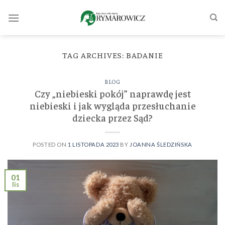
Skip
to
content
TAG ARCHIVES:
BADANIE
BLOG
Czy „niebieski pokój” naprawdę jest
niebieski i jak wygląda przesłuchanie
dziecka przez Sąd?
POSTED ON
1 LISTOPADA 2023
BY
JOANNA ŚLEDZIŃSKA
01
lis