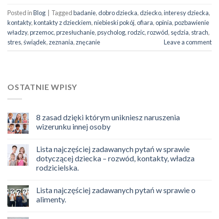
Posted in
Blog
|
Tagged
badanie
,
dobro dziecka
,
dziecko
,
interesy dziecka
,
kontakty
,
kontakty z dzieckiem
,
niebieski pokój
,
ofiara
,
opinia
,
pozbawienie
władzy
,
przemoc
,
przesłuchanie
,
psycholog
,
rodzic
,
rozwód
,
sędzia
,
strach
,
stres
,
świądek
,
zeznania
,
znęcanie
Leave a comment
OSTATNIE WPISY
8 zasad dzięki którym unikniesz naruszenia
wizerunku innej osoby
Lista najczęściej zadawanych pytań w sprawie
dotyczącej dziecka – rozwód, kontakty, władza
rodzicielska.
Lista najczęściej zadawanych pytań w sprawie o
alimenty.