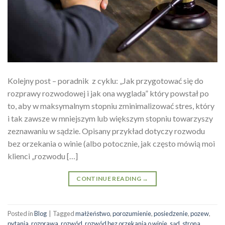
Kolejny post – poradnik z cyklu: „Jak przygotować się do
rozprawy rozwodowej i jak ona wyglada” który powstał po
to, aby w maksymalnym stopniu zminimalizować stres, który
i tak zawsze w mniejszym lub większym stopniu towarzyszy
zeznawaniu w sądzie. Opisany przykład dotyczy rozwodu
bez orzekania o winie (albo potocznie, jak często mówią moi
klienci „rozwodu […]
CONTINUE READING
→
Posted in
Blog
|
Tagged
małżeństwo
,
porozumienie
,
posiedzenie
,
pozew
,
pytania
,
rozprawa
,
rozwód
,
rozwód bez orzekania o winie
,
sąd
,
strona
,