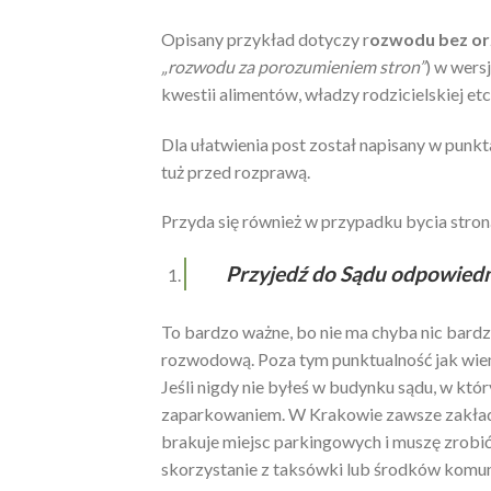
Opisany przykład dotyczy r
ozwodu bez orz
„rozwodu za porozumieniem stron”
) w wers
kwestii alimentów, władzy rodzicielskiej etc
Dla ułatwienia post został napisany w punkt
tuż przed rozprawą.
Przyda się również w przypadku bycia stro
Przyjedź do Sądu odpowiedn
To bardzo ważne, bo nie ma chyba nic bardzi
rozwodową. Poza tym punktualność jak wiem
Jeśli nigdy nie byłeś w budynku sądu, w kt
zaparkowaniem. W Krakowie zawsze zakłada
brakuje miejsc parkingowych i muszę zrobić
skorzystanie z taksówki lub środków komun