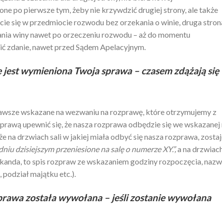
one po pierwsze tym, żeby nie krzywdzić drugiej strony, ale także
cie się w przedmiocie rozwodu bez orzekania o winie, druga stron
ania winy nawet po orzeczeniu rozwodu – aż do momentu
ć zdanie, nawet przed Sądem Apelacyjnym.
e jest wymieniona Twoja sprawa – czasem zdążają się
zawsze wskazane na wezwaniu na rozprawę, które otrzymujemy z
zprawą upewnić się, że nasza rozprawa odbędzie się we wskazanej
 że na drzwiach sali w jakiej miała odbyć się nasza rozprawa, zosta
dniu dzisiejszym przeniesione na salę o numerze XY.”,
a na drzwiac
okanda, to spis rozpraw ze wskazaniem godziny rozpoczęcia, nazw
podział majątku etc.).
sprawa została wywołana – jeśli zostanie wywołana