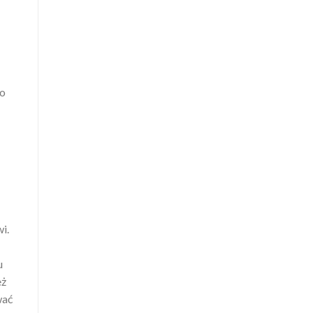
go
i.
u
eż
wać