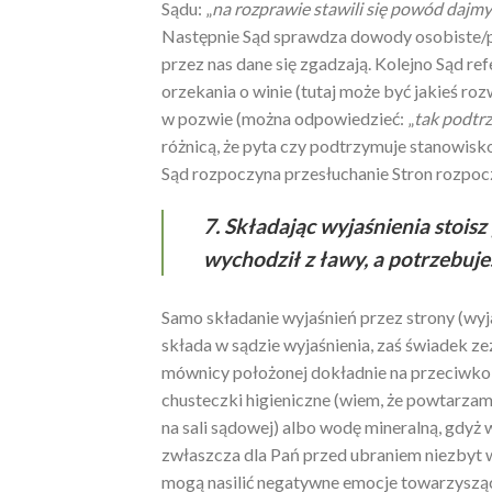
Sądu: „
na rozprawie stawili się powód dajmy
Następnie Sąd sprawdza dowody osobiste/pa
przez nas dane się zgadzają. Kolejno Sąd r
orzekania o winie (tutaj może być jakieś ro
w pozwie (można odpowiedzieć: „
tak podtr
różnicą, że pyta czy podtrzymuje stanowis
Sąd rozpoczyna przesłuchanie Stron rozpo
7. Składając wyjaśnienia stoisz
wychodził z ławy, a potrzebuje
Samo składanie wyjaśnień przez strony (wyjaś
składa w sądzie wyjaśnienia, zaś świadek ze
mównicy położonej dokładnie na przeciwko S
chusteczki higieniczne (wiem, że powtarzam 
na sali sądowej) albo wodę mineralną, gdyż
zwłaszcza dla Pań przed ubraniem niezbyt 
mogą nasilić negatywne emocje towarzyszą