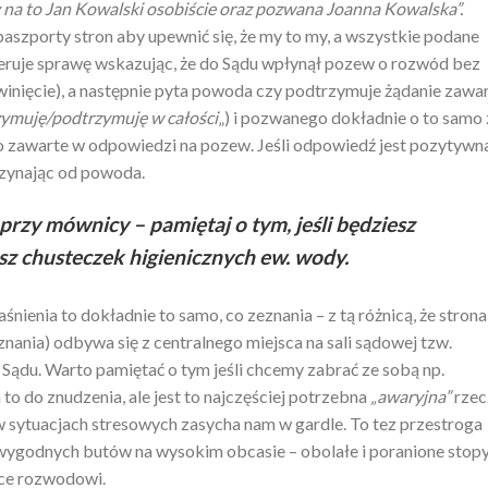
 na to Jan Kowalski osobiście oraz pozwana Joanna Kowalska”.
szporty stron aby upewnić się, że my to my, a wszystkie podane
eferuje sprawę wskazując, że do Sądu wpłynął pozew o rozwód bez
zwinięcie), a następnie pyta powoda czy podtrzymuje żądanie zawa
zymuję/podtrzymuję w całości
„) i pozwanego dokładnie o to samo 
ko zawarte w odpowiedzi na pozew. Jeśli odpowiedź jest pozytywn
czynając od powoda.
 przy mównicy – pamiętaj o tym, jeśli będziesz
sz chusteczek higienicznych ew. wody.
nienia to dokładnie to samo, co zeznania – z tą różnicą, że strona
znania) odbywa się z centralnego miejsca na sali sądowej tzw.
ądu. Warto pamiętać o tym jeśli chcemy zabrać ze sobą np.
to do znudzenia, ale jest to najczęściej potrzebna
„awaryjna”
rzec
 w sytuacjach stresowych zasycha nam w gardle. To tez przestroga
wygodnych butów na wysokim obcasie – obolałe i poranione stop
ce rozwodowi.