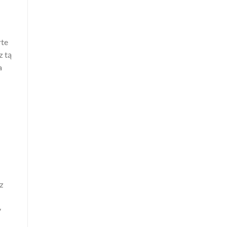
rte
z tą
a
z
y