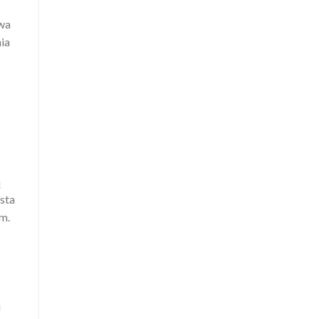
dwa
ia
ą
sta
am.
i