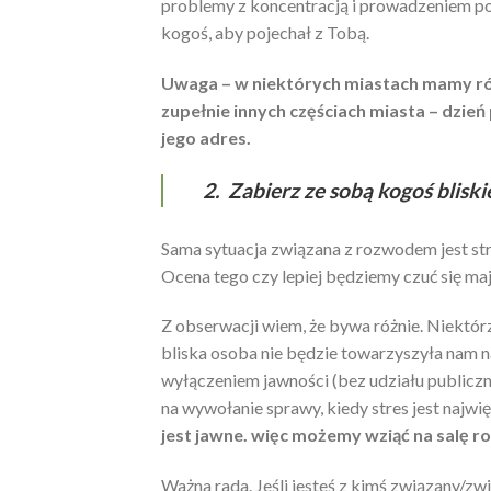
problemy z koncentracją i prowadzeniem poj
kogoś, aby pojechał z Tobą.
Uwaga – w niektórych miastach mamy ró
zupełnie innych częściach miasta – dzie
jego adres.
2. Zabierz ze sobą kogoś bliski
Sama sytuacja związana z rozwodem jest stres
Ocena tego czy lepiej będziemy czuć się mają
Z obserwacji wiem, że bywa różnie. Niektórz
bliska osoba nie będzie towarzyszyła nam na
wyłączeniem jawności (bez udziału publicz
na wywołanie sprawy, kiedy stres jest najwi
jest jawne. więc możemy wziąć na salę 
Ważna rada. Jeśli jesteś z kimś związany/zwi