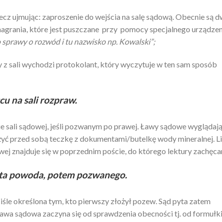
cz ujmując: zaproszenie do wejścia na salę sądową. Obecnie są 
agrania, które jest puszczane przy pomocy specjalnego urządzen
 sprawy o rozwód i tu nazwisko np. Kowalski”;
y z sali wychodzi protokolant, który wyczytuje w ten sam sposób
cu na sali rozpraw.
nie sali sądowej, jeśli pozwanym po prawej. Ławy sądowe wyglądaj
yć przed sobą teczkę z dokumentami/butelkę wody mineralnej. Li
owej znajduje się w poprzednim poście, do którego lektury zachęc
pyta powoda, potem pozwanego.
iśle określona tym, kto pierwszy złożył pozew. Sąd pyta zatem
wa sądowa zaczyna się od sprawdzenia obecności tj. od formułk