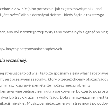
ekania o winie
(albo potocznie, jak często mówią moi klienci
ji
„bez dzieci
” albo z dorosłymi dziećmi, kiedy Sąd nie rozstrzyga
.
ach, aby był bardziej przejrzysty i aby można było sięgnąć po nie
ną w innych postępowaniach sądowych.
io wcześniej.
ej stresującego od wizji tego, że spóźnimy się na własną rozprawę
y jest przejawem szacunku, który przecież chcemy okazać Sądow
órym masz rozprawę, pamiętaj że możesz mieć problem z
m awaryjne piętnaście minut na parkowanie, bo często po prost
 dwa lub trzy okrążania wokół Sądu. Dobrym rozwiązaniem jest t
ikacji miejskiej. Musisz pamiętać, że nerwy i stres mogą powodo