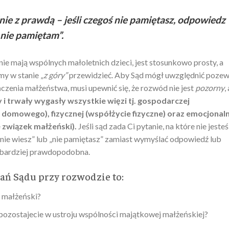
ie z prawdą – jeśli czegoś nie pamiętasz, odpowiedz
nie pamiętam”.
ie mają wspólnych małoletnich dzieci, jest stosunkowo prosty, a
my w stanie „
z góry”
przewidzieć. Aby Sąd mógł uwzględnić pozew
czenia małżeństwa, musi upewnić się, że rozwód nie jest
pozorny
,
 trwały wygasły wszystkie więzi tj. gospodarczej
omowego), fizycznej (współżycie fizyczne) oraz emocjonaln
 związek małżeński).
Jeśli sąd zada Ci pytanie, na które nie jeste
„nie wiesz” lub „nie pamiętasz” zamiast wymyślać odpowiedź lub
ajbardziej prawdopodobna.
ań Sądu przy rozwodzie to:
k małżeński?
 pozostajecie w ustroju wspólności majątkowej małżeńskiej?