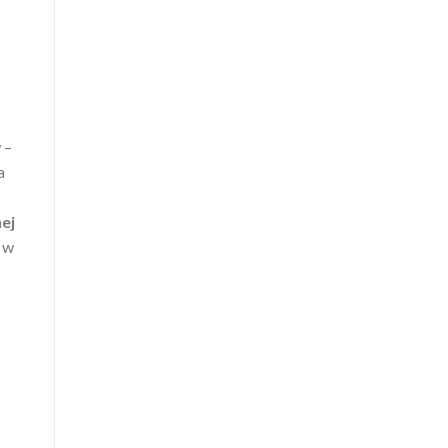
 –
 a
ej
ś w