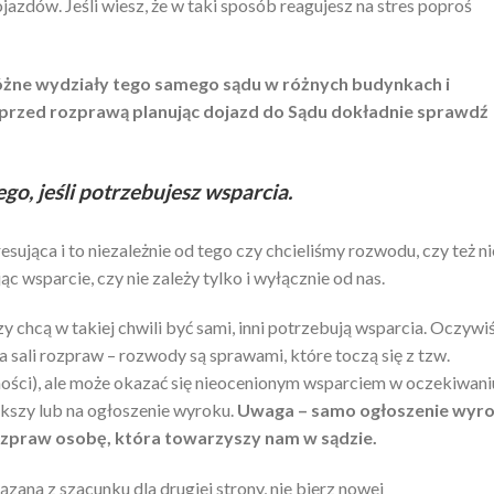
azdów. Jeśli wiesz, że w taki sposób reagujesz na stres poproś
żne wydziały tego samego sądu w różnych budynkach i
ń przed rozprawą planując dojazd do Sądu dokładnie sprawdź
ego, jeśli potrzebujesz wsparcia.
ująca i to niezależnie od tego czy chcieliśmy rozwodu, czy też ni
c wsparcie, czy nie zależy tylko i wyłącznie od nas.
y chcą w takiej chwili być sami, inni potrzebują wsparcia. Oczywi
 sali rozpraw – rozwody są sprawami, które toczą się z tzw.
ności), ale może okazać się nieocenionym wsparciem w oczekiwani
ększy lub na ogłoszenie wyroku.
Uwaga – samo ogłoszenie wyr
rozpraw osobę, która towarzyszy nam w sądzie.
ązana z szacunku dla drugiej strony, nie bierz nowej