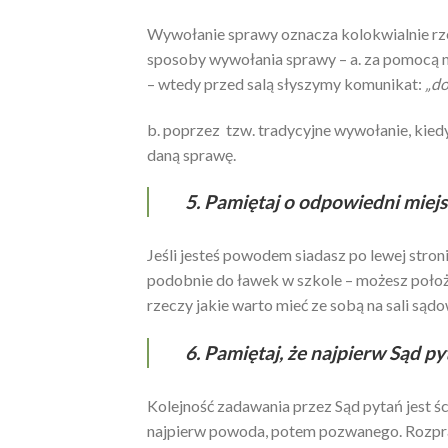
Wywołanie sprawy oznacza kolokwialnie rze
sposoby wywołania sprawy – a. za pomocą n
– wtedy przed salą słyszymy komunikat:
„do
b. poprzez tzw. tradycyjne wywołanie, kied
daną sprawę.
5. Pamiętaj o odpowiedni miejs
Jeśli jesteś powodem siadasz po lewej stro
podobnie do ławek w szkole – możesz położ
rzeczy jakie warto mieć ze sobą na sali sąd
6. Pamiętaj, że najpierw Sąd 
Kolejność zadawania przez Sąd pytań jest śc
najpierw powoda, potem pozwanego. Rozpra