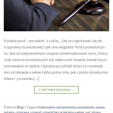
Kolejny post – poradnik z cyklu: „Jak przygotować się do
rozprawy rozwodowej i jak ona wyglada” który powstał po
to, aby w maksymalnym stopniu zminimalizować stres, który
i tak zawsze w mniejszym lub większym stopniu towarzyszy
zeznawaniu w sądzie. Opisany przykład dotyczy rozwodu
bez orzekania o winie (albo potocznie, jak często mówią moi
klienci „rozwodu […]
CONTINUE READING
→
Posted in
Blog
|
Tagged
małżeństwo
,
porozumienie
,
posiedzenie
,
pozew
,
pytania
,
rozprawa
,
rozwód
,
rozwód bez orzekania o winie
,
sąd
,
strona
,