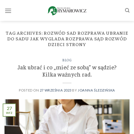
Skip
to
content
TAG ARCHIVES:
ROZWÓD SAD ROZPRAWA UBRANIE
DO SADU JAK WYGLADA ROZPRAWA SĄD ROZWÓD
DZIECI STRONY
BLOG
Jak ubrać i co „mieć ze sobą” w sądzie?
Kilka ważnych rad.
POSTED ON
27 WRZEŚNIA 2023
BY
JOANNA ŚLEDZIŃSKA
27
wrz