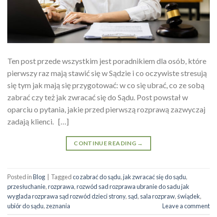
Ten post przede wszystkim jest poradnikiem dla osób, które
pierwszy raz mają stawić się w Sądzie i co oczywiste stresują
się tym jak mają się przygotować: w co się ubrać, co ze sobą
zabrać czy też jak zwracać się do Sądu. Post powstał w
oparciu o pytania, jakie przed pierwszą rozprawą zazwyczaj
zadają klienci. […]
CONTINUE READING
→
Posted in
Blog
|
Tagged
co zabrać do sądu
,
jak zwracać się do sądu
,
przesłuchanie
,
rozprawa
,
rozwód sad rozprawa ubranie do sadu jak
wyglada rozprawa sąd rozwód dzieci strony
,
sąd
,
sala rozpraw
,
świądek
,
ubiór do sądu
,
zeznania
Leave a comment