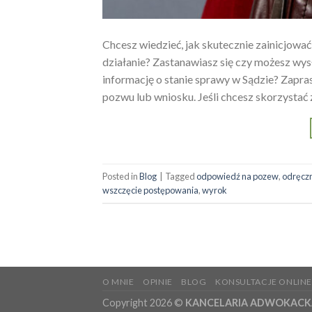
Chcesz wiedzieć, jak skutecznie zainicjowa
działanie? Zastanawiasz się czy możesz wys
informację o stanie sprawy w Sądzie? Zapra
pozwu lub wniosku. Jeśli chcesz skorzystać 
Posted in
Blog
|
Tagged
odpowiedź na pozew
,
odręcz
wszczęcie postępowania
,
wyrok
O MNIE
OPINIE
BLOG
KONSULTACJE ONLIN
Copyright 2026 ©
KANCELARIA ADWOKACKA