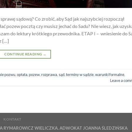
ć sprawę sądową? Co zrobić, aby Sąd jak najszybciej rozpoczął
łać pozew pocztą czy musisz jechać do Sadu? Nie wiesz, jak uzysk
szam do lektury krótkiego przewodnika. ETAP I – wniesienie do S
z […]
CONTINUE READING
→
nie pozwu
,
opłata
,
pozew
,
rozprawa
,
sąd
,
terminy w sądzie
,
warunki formalne
,
Leave a com
E
KONTAKT
 RYMAROWICZ WIELICZKA. ADWOKAT JOANNA ŚLEDZIŃSKA