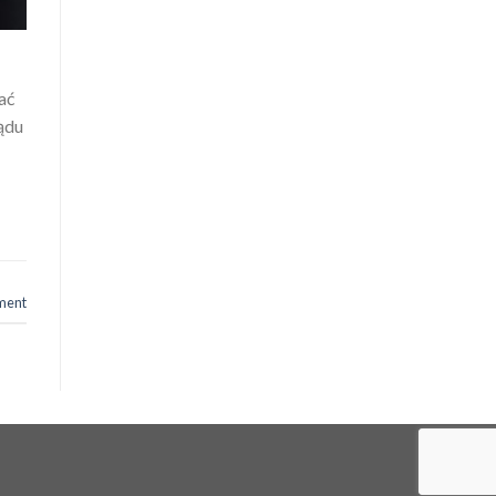
ać
ądu
ment