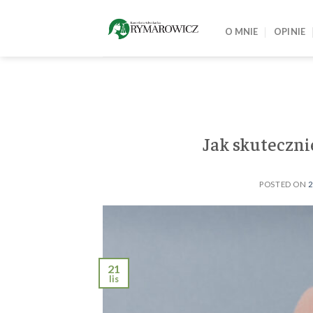
Skip
to
O MNIE
OPINIE
content
Jak skuteczni
POSTED ON
2
21
lis