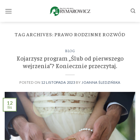
Skip
to
content
TAG ARCHIVES:
PRAWO RODZINNE ROZWÓD
BLOG
Kojarzysz program „Ślub od pierwszego
wejrzenia”? Koniecznie przeczytaj.
POSTED ON
12 LISTOPADA 2023
BY
JOANNA ŚLEDZIŃSKA
12
lis