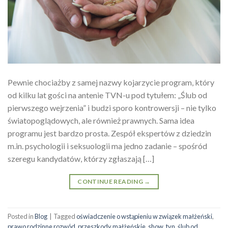
Pewnie chociażby z samej nazwy kojarzycie program, który
od kilku lat gości na antenie TVN-u pod tytułem: „Ślub od
pierwszego wejrzenia” i budzi sporo kontrowersji – nie tylko
światopoglądowych, ale również prawnych. Sama idea
programu jest bardzo prosta. Zespół ekspertów z dziedzin
m.in. psychologii i seksuologii ma jedno zadanie – spośród
szeregu kandydatów, którzy zgłaszają […]
CONTINUE READING
→
Posted in
Blog
|
Tagged
oświadczenie o wstąpieniu w związek małżeński
,
prawo rodzinne rozwód
,
przeszkody małżeńskie
,
show
,
tvn. ślub od