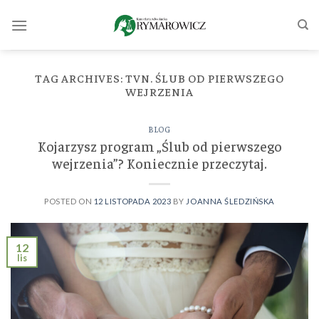
Skip
to
content
TAG ARCHIVES:
TVN. ŚLUB OD PIERWSZEGO
WEJRZENIA
BLOG
Kojarzysz program „Ślub od pierwszego
wejrzenia”? Koniecznie przeczytaj.
POSTED ON
12 LISTOPADA 2023
BY
JOANNA ŚLEDZIŃSKA
12
lis