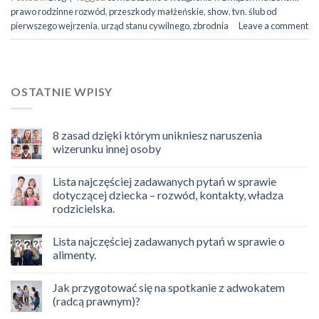
prawo rodzinne rozwód
,
przeszkody małżeńskie
,
show
,
tvn. ślub od
pierwszego wejrzenia
,
urząd stanu cywilnego
,
zbrodnia
Leave a comment
OSTATNIE WPISY
8 zasad dzięki którym unikniesz naruszenia
wizerunku innej osoby
Lista najczęściej zadawanych pytań w sprawie
dotyczącej dziecka – rozwód, kontakty, władza
rodzicielska.
Lista najczęściej zadawanych pytań w sprawie o
alimenty.
Jak przygotować się na spotkanie z adwokatem
(radcą prawnym)?