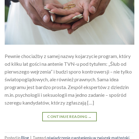
Pewnie chociażby z samej nazwy kojarzycie program, który
od kilku lat gości na antenie TVN-u pod tytułem: „Ślub od
pierwszego wejrzenia” i budzi sporo kontrowersji – nie tylko
światopoglądowych, ale również prawnych. Sama idea
programu jest bardzo prosta. Zespół ekspertów z dziedzin
m.in. psychologii i seksuologii ma jedno zadanie – spośród
szeregu kandydatów, którzy zgłaszają […]
CONTINUE READING
→
Posted in
Blog
|
Tagged
oświadczenie o wstąpieniu w związek małżeński
,