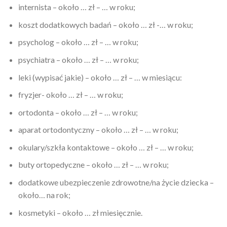
internista – około … zł – … w roku;
koszt dodatkowych badań – około … zł -… w roku;
psycholog – około … zł – … w roku;
psychiatra – około … zł – … w roku;
leki (wypisać jakie) – około … zł – … w miesiącu:
fryzjer- około … zł – … w roku;
ortodonta – około … zł – … w roku;
aparat ortodontyczny – około … zł – … w roku;
okulary/szkła kontaktowe – około … zł – … w roku;
buty ortopedyczne – około … zł – … w roku;
dodatkowe ubezpieczenie zdrowotne/na życie dziecka –
około… na rok;
kosmetyki – około … zł miesięcznie.