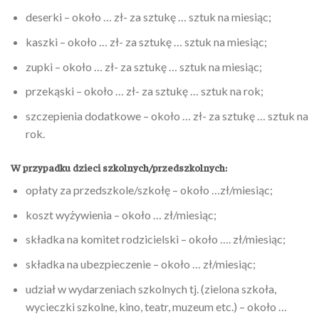
deserki – około … zł- za sztukę … sztuk na miesiąc;
kaszki – około … zł- za sztukę … sztuk na miesiąc;
zupki – około … zł- za sztukę … sztuk na miesiąc;
przekąski – około … zł- za sztukę … sztuk na rok;
szczepienia dodatkowe – około … zł- za sztukę … sztuk na
rok.
W przypadku dzieci szkolnych/przedszkolnych:
opłaty za przedszkole/szkołę – około …zł/miesiąc;
koszt wyżywienia – około … zł/miesiąc;
składka na komitet rodzicielski – około …. zł/miesiąc;
składka na ubezpieczenie – około … zł/miesiąc;
udział w wydarzeniach szkolnych tj. (zielona szkoła,
wycieczki szkolne, kino, teatr, muzeum etc.) – około …