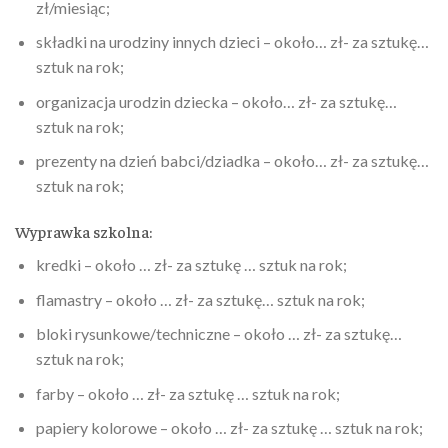
zł/miesiąc;
składki na urodziny innych dzieci – około… zł- za sztukę…
sztuk na rok;
organizacja urodzin dziecka – około… zł- za sztukę…
sztuk na rok;
prezenty na dzień babci/dziadka – około… zł- za sztukę…
sztuk na rok;
Wyprawka szkolna:
kredki – około … zł- za sztukę … sztuk na rok;
flamastry – około … zł- za sztukę… sztuk na rok;
bloki rysunkowe/techniczne – około … zł- za sztukę…
sztuk na rok;
farby – około … zł- za sztukę … sztuk na rok;
papiery kolorowe – około … zł- za sztukę … sztuk na rok;