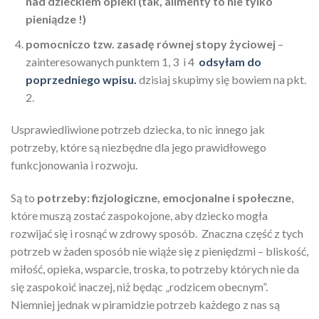
nad dzieckiem opieki (tak, alimenty to nie tylko
pieniądze !)
pomocniczo tzw. zasadę równej stopy życiowej
–
zainteresowanych punktem 1, 3 i 4
odsyłam do
poprzedniego wpisu.
dzisiaj skupimy się bowiem na pkt.
2.
Usprawiedliwione potrzeb dziecka, to nic innego jak
potrzeby, które są niezbędne dla jego prawidłowego
funkcjonowania i rozwoju.
Są to
potrzeby: fizjologiczne, emocjonalne i społeczne
,
które muszą zostać zaspokojone, aby dziecko mogła
rozwijać się i rosnąć w zdrowy sposób. Znaczna część z tych
potrzeb w żaden sposób nie wiąże się z pieniędzmi – bliskość,
miłość, opieka, wsparcie, troska, to potrzeby których nie da
się zaspokoić inaczej, niż będąc „rodzicem obecnym”.
Niemniej jednak w piramidzie potrzeb każdego z nas są