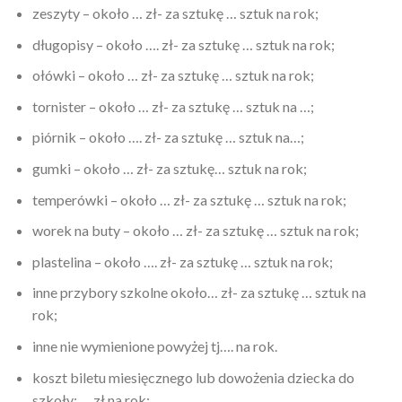
zeszyty – około … zł- za sztukę … sztuk na rok;
długopisy – około …. zł- za sztukę … sztuk na rok;
ołówki – około … zł- za sztukę … sztuk na rok;
tornister – około … zł- za sztukę … sztuk na …;
piórnik – około …. zł- za sztukę … sztuk na…;
gumki – około … zł- za sztukę… sztuk na rok;
temperówki – około … zł- za sztukę … sztuk na rok;
worek na buty – około … zł- za sztukę … sztuk na rok;
plastelina – około …. zł- za sztukę … sztuk na rok;
inne przybory szkolne około… zł- za sztukę … sztuk na
rok;
inne nie wymienione powyżej tj…. na rok.
koszt biletu miesięcznego lub dowożenia dziecka do
szkoły: … zł na rok;