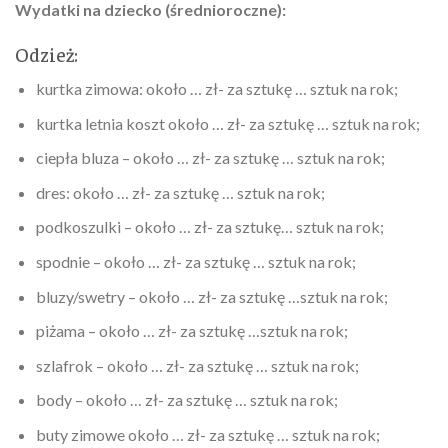
Wydatki na dziecko (średnioroczne):
Odzież:
kurtka zimowa: około … zł- za sztukę … sztuk na rok;
kurtka letnia koszt około … zł- za sztukę … sztuk na rok;
ciepła bluza – około … zł- za sztukę … sztuk na rok;
dres: około … zł- za sztukę … sztuk na rok;
podkoszulki – około … zł- za sztukę… sztuk na rok;
spodnie – około … zł- za sztukę … sztuk na rok;
bluzy/swetry – około … zł- za sztukę …sztuk na rok;
piżama – około … zł- za sztukę …sztuk na rok;
szlafrok – około … zł- za sztukę … sztuk na rok;
body – około … zł- za sztukę … sztuk na rok;
buty zimowe około … zł- za sztukę … sztuk na rok;