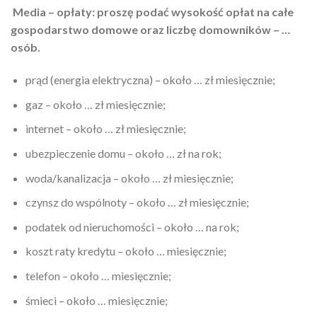
Media – opłaty: proszę podać wysokość opłat na całe
gospodarstwo domowe oraz liczbę domowników – …
osób.
prąd (energia elektryczna) – około … zł miesięcznie;
gaz – około … zł miesięcznie;
internet – około … zł miesięcznie;
ubezpieczenie domu – około … zł na rok;
woda/kanalizacja – około … zł miesięcznie;
czynsz do wspólnoty – około … zł miesięcznie;
podatek od nieruchomości – około … na rok;
koszt raty kredytu – około … miesięcznie;
telefon – około … miesięcznie;
śmieci – około … miesięcznie;