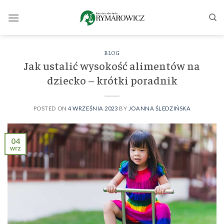
Skip
to
content
BLOG
Jak ustalić wysokość alimentów na
dziecko – krótki poradnik
POSTED ON
4 WRZEŚNIA 2023
BY
JOANNA ŚLEDZIŃSKA
04
wrz