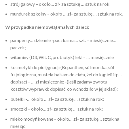
strój galowy – około… zł- za sztukę … sztuk na rok;
mundurek szkolny – około … zł- za sztukę … sztuk na rok.
W przypadku niemowląt/małych dzieci:
pampersy… dziennie -paczka ma… szt. – miesięcznie…
paczek;
witaminy (D3, Wit. C, probiotyk) leki – … miesięcznie
kosmetyki do pielęgnacji (Bepanthen, sól morska, sól
fizjologiczna, mustela balsam do ciała, żel do kąpieli itp. –
dopisać) – … zł miesięcznie;
-(jeśli żądamy zwrotu
kosztów wyprawki: dopisać, co wchodziło w jej skład);
butelki -… około … zł- za sztukę … sztuk na rok;
smoczki – około… zł- za sztukę … sztuk na rok;
mleko modyfikowane – około… zł- za sztukę… sztuk na
miesiąc;