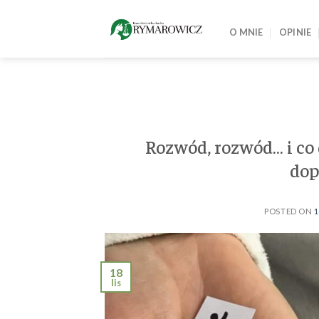
Skip
to
O MNIE
OPINIE
content
Rozwód, rozwód… i co 
dop
POSTED ON
1
18
lis