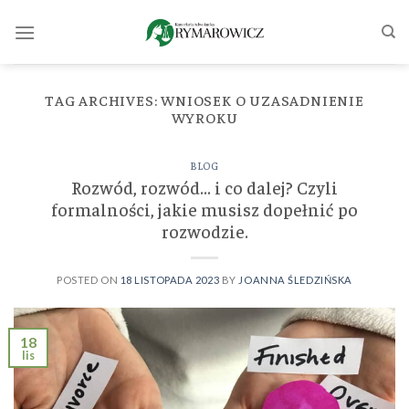
Skip
to
content
TAG ARCHIVES:
WNIOSEK O UZASADNIENIE
WYROKU
BLOG
Rozwód, rozwód… i co dalej? Czyli
formalności, jakie musisz dopełnić po
rozwodzie.
POSTED ON
18 LISTOPADA 2023
BY
JOANNA ŚLEDZIŃSKA
18
lis