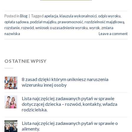
Posted in
Blog
|
Tagged
apelacja
,
klauzula wykonalności
,
odpis wyroku
,
opłata sądowa
,
podział majątku
,
prawomocność
,
rozdzielność majątkową
,
rozstanie
,
rozwód
,
wniosek o uzasadnienie wyroku
,
wyrok
,
zmiana
nazwiska
Leave a comment
OSTATNIE WPISY
8 zasad dzięki którym unikniesz naruszenia
wizerunku innej osoby
Lista najczęściej zadawanych pytań w sprawie
dotyczącej dziecka – rozwód, kontakty, władza
rodzicielska.
Lista najczęściej zadawanych pytań w sprawie o
alimenty.