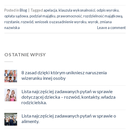
Posted in
Blog
|
Tagged
apelacja
,
klauzula wykonalności
,
odpis wyroku
,
opłata sądowa
,
podział majątku
,
prawomocność
,
rozdzielność majątkową
,
rozstanie
,
rozwód
,
wniosek o uzasadnienie wyroku
,
wyrok
,
zmiana
nazwiska
Leave a comment
OSTATNIE WPISY
8 zasad dzięki którym unikniesz naruszenia
wizerunku innej osoby
Lista najczęściej zadawanych pytań w sprawie
dotyczącej dziecka – rozwód, kontakty, władza
rodzicielska.
Lista najczęściej zadawanych pytań w sprawie o
alimenty.