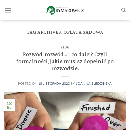
Skip
to
content
TAG ARCHIVES:
OPŁATA SĄDOWA
BLOG
Rozwód, rozwód… i co dalej? Czyli
formalności, jakie musisz dopełnić po
rozwodzie.
POSTED ON
18 LISTOPADA 2023
BY
JOANNA ŚLEDZIŃSKA
18
lis