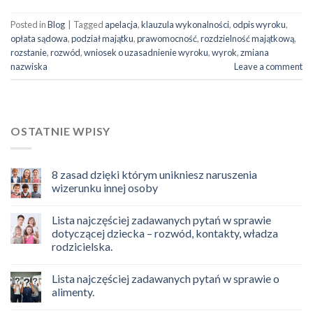
Posted in
Blog
|
Tagged
apelacja
,
klauzula wykonalności
,
odpis wyroku
,
opłata sądowa
,
podział majątku
,
prawomocność
,
rozdzielność majątkową
,
rozstanie
,
rozwód
,
wniosek o uzasadnienie wyroku
,
wyrok
,
zmiana
nazwiska
Leave a comment
OSTATNIE WPISY
8 zasad dzięki którym unikniesz naruszenia
wizerunku innej osoby
Lista najczęściej zadawanych pytań w sprawie
dotyczącej dziecka – rozwód, kontakty, władza
rodzicielska.
Lista najczęściej zadawanych pytań w sprawie o
alimenty.