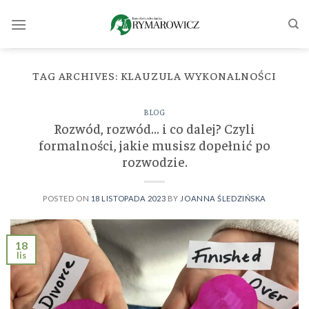
Skip
to
content
TAG ARCHIVES:
KLAUZULA WYKONALNOŚCI
BLOG
Rozwód, rozwód… i co dalej? Czyli
formalności, jakie musisz dopełnić po
rozwodzie.
POSTED ON
18 LISTOPADA 2023
BY
JOANNA ŚLEDZIŃSKA
18
lis