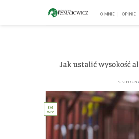
Skip
to
O MNIE
OPINIE
content
Jak ustalić wysokość a
POSTED ON
04
wrz