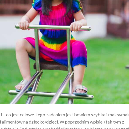
jki – co jest celowe. Jego zadaniem jest bowiem szybka i maksymal
alimentów na dziecko/dzieci. W poprzednim wpisie (tak tym z
ej podstawie Sąd ustala wysokość alimentów i co bierze pod uwagę tj