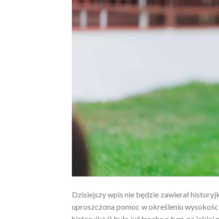
Dzisiejszy wpis nie będzie zawierał history
uproszczona pomoc w określeniu wysokości 
historyjką !) było już trochę o tym, na jaki