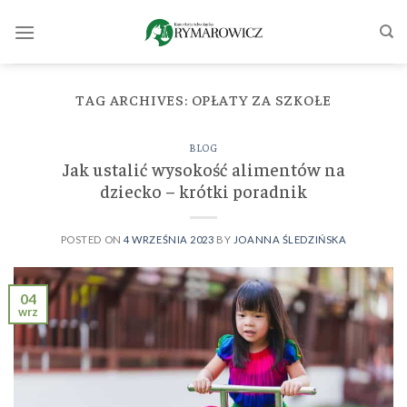
Skip
to
content
TAG ARCHIVES:
OPŁATY ZA SZKOŁE
BLOG
Jak ustalić wysokość alimentów na
dziecko – krótki poradnik
POSTED ON
4 WRZEŚNIA 2023
BY
JOANNA ŚLEDZIŃSKA
04
wrz