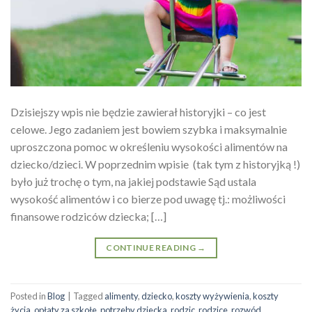
Dzisiejszy wpis nie będzie zawierał historyjki – co jest
celowe. Jego zadaniem jest bowiem szybka i maksymalnie
uproszczona pomoc w określeniu wysokości alimentów na
dziecko/dzieci. W poprzednim wpisie (tak tym z historyjką !)
było już trochę o tym, na jakiej podstawie Sąd ustala
wysokość alimentów i co bierze pod uwagę tj.: możliwości
finansowe rodziców dziecka; […]
CONTINUE READING
→
Posted in
Blog
|
Tagged
alimenty
,
dziecko
,
koszty wyżywienia
,
koszty
życia
,
opłaty za szkołe
,
potrzeby dziecka
,
rodzic
,
rodzice
,
rozwód
,