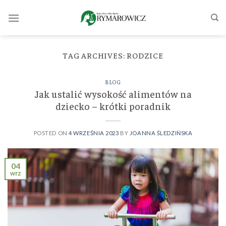
Skip
to
content
TAG ARCHIVES:
RODZICE
BLOG
Jak ustalić wysokość alimentów na
dziecko – krótki poradnik
POSTED ON
4 WRZEŚNIA 2023
BY
JOANNA ŚLEDZIŃSKA
04
wrz