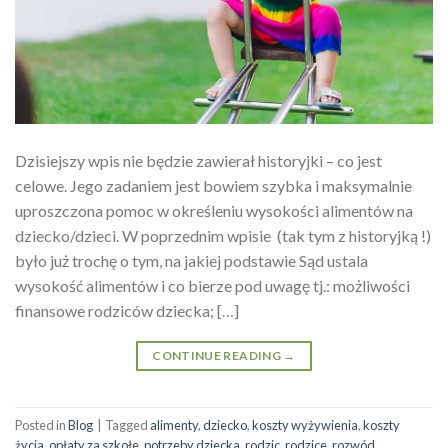
Dzisiejszy wpis nie będzie zawierał historyjki – co jest
celowe. Jego zadaniem jest bowiem szybka i maksymalnie
uproszczona pomoc w określeniu wysokości alimentów na
dziecko/dzieci. W poprzednim wpisie (tak tym z historyjką !)
było już trochę o tym, na jakiej podstawie Sąd ustala
wysokość alimentów i co bierze pod uwagę tj.: możliwości
finansowe rodziców dziecka; […]
CONTINUE READING
→
Posted in
Blog
|
Tagged
alimenty
,
dziecko
,
koszty wyżywienia
,
koszty
życia
,
opłaty za szkołe
,
potrzeby dziecka
,
rodzic
,
rodzice
,
rozwód
,