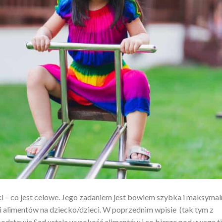
jki – co jest celowe. Jego zadaniem jest bowiem szybka i maksymal
alimentów na dziecko/dzieci. W poprzednim wpisie (tak tym z
ej podstawie Sąd ustala wysokość alimentów i co bierze pod uwagę tj