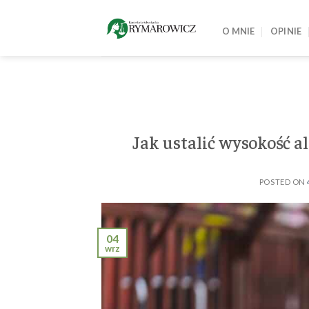
Skip
to
O MNIE
OPINIE
content
Jak ustalić wysokość a
POSTED ON
04
wrz