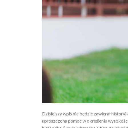
Dzisiejszy wpis nie będzie zawierał history
uproszczona pomoc w określeniu wysokości 
historyjką !) było już trochę o tym, na jaki